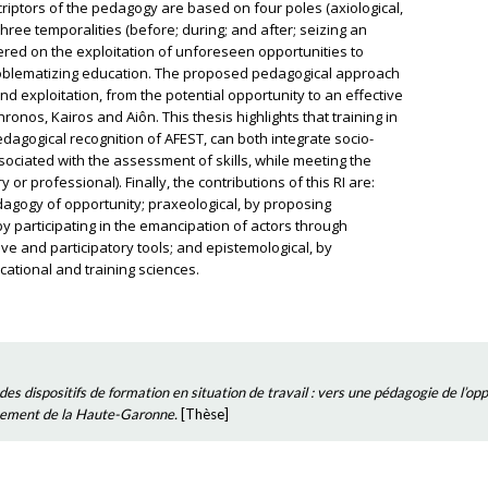
riptors of the pedagogy are based on four poles (axiological,
ree temporalities (before; during; and after; seizing an
ered on the exploitation of unforeseen opportunities to
 problematizing education. The proposed pedagogical approach
and exploitation, from the potential opportunity to an effective
ronos, Kairos and Aiôn. This thesis highlights that training in
pedagogical recognition of AFEST, can both integrate socio-
sociated with the assessment of skills, while meeting the
r professional). Finally, the contributions of this RI are:
pedagogy of opportunity; praxeological, by proposing
 by participating in the emancipation of actors through
ive and participatory tools; and epistemological, by
cational and training sciences.
des dispositifs de formation en situation de travail : vers une pédagogie de l’o
tement de la Haute-Garonne.
[
Thèse
]