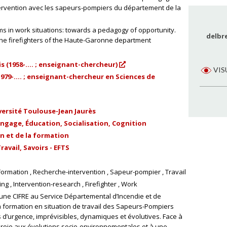
tervention avec les sapeurs-pompiers du département de la
ms in work situations: towards a pedagogy of opportunity.
delbr
the firefighters of the Haute-Garonne department
s (1958-.... ; enseignant-chercheur)
VIS
1979-.... ; enseignant-chercheur en Sciences de
versité Toulouse-Jean Jaurès
gage, Éducation, Socialisation, Cognition
n et de la formation
avail, Savoirs - EFTS
Formation
Recherche-intervention
Sapeur-pompier
Travail
ing
Intervention-research
Firefighter
Work
 une CIFRE au Service Départemental d’Incendie et de
a formation en situation de travail des Sapeurs-Pompiers
 d’urgence, imprévisibles, dynamiques et évolutives. Face à
roie aux évolutions socio-environnementales et à une