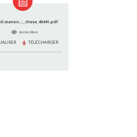
eil.manon_-__these_40441.pdf
Accès libre
UALISER
TÉLÉCHARGER