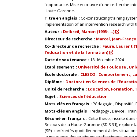
l’opportunité. Mise en œuvre d’une recherche-in
Haute-Garonne.
Titre en anglais
Co-constructing training syste
Implementation of an intervention research with 
Auteur
Delbreil, Manon (1995-....)
Directeur de recherche
Marcel, Jean-Françoi
Co-directeur de recherche
Fauré, Laurent (
l'éducation et de la formation)
Date de soutenance
18 décembre 2024
Établissement
Université de Toulouse
Uni
École doctorale
CLESCO : Comportement, Lan
Diplôme
Doctorat en Sciences de l'Educatio
Unité de recherche
Education, Formation, Tr
Sujet
Sciences de l'éducation
Mots-clés en français
Pédagogie
Dispositif
Mots-clés en anglais
Pedagogy
Device
Train
Résumé en français
Cette thèse, inscrite dans
Secours de la Haute-Garonne (SDIS 31), explore l
(SP), confrontés quotidiennement à des situations
la mouvance des pratiques professionnelles en p