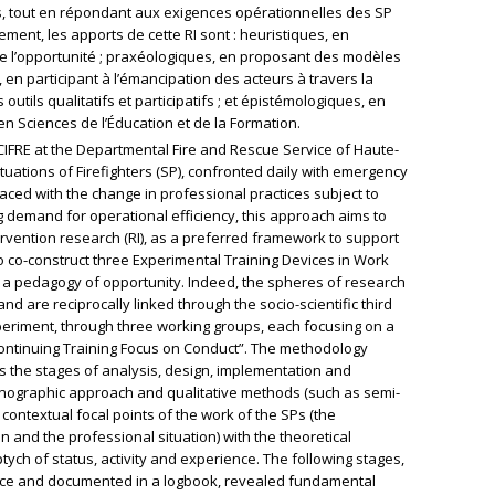
s, tout en répondant aux exigences opérationnelles des SP
lement, les apports de cette RI sont : heuristiques, en
e l’opportunité ; praxéologiques, en proposant des modèles
, en participant à l’émancipation des acteurs à travers la
utils qualitatifs et participatifs ; et épistémologiques, en
en Sciences de l’Éducation et de la Formation.
a CIFRE at the Departmental Fire and Rescue Service of Haute-
ituations of Firefighters (SP), confronted daily with emergency
aced with the change in professional practices subject to
demand for operational efficiency, this approach aims to
rvention research (RI), as a preferred framework to support
o co-construct three Experimental Training Devices in Work
ng a pedagogy of opportunity. Indeed, the spheres of research
d are reciprocally linked through the socio-scientific third
periment, through three working groups, each focusing on a
ntinuing Training Focus on Conduct”. The methodology
es the stages of analysis, design, implementation and
hnographic approach and qualitative methods (such as semi-
 contextual focal points of the work of the SPs (the
n and the professional situation) with the theoretical
tych of status, activity and experience. The following stages,
 space and documented in a logbook, revealed fundamental