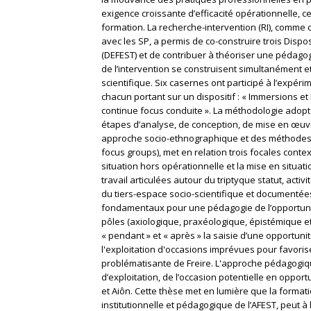
exigence croissante d’efficacité opérationnelle, c
formation. La recherche-intervention (RI), comm
avec les SP, a permis de co-construire trois Dispo
(DEFEST) et de contribuer à théoriser une pédagogi
de l’intervention se construisent simultanément et
scientifique. Six casernes ont participé à l’expéri
chacun portant sur un dispositif : « Immersions et
continue focus conduite ». La méthodologie adopté
étapes d’analyse, de conception, de mise en œuvr
approche socio-ethnographique et des méthodes qu
focus groups), met en relation trois focales context
situation hors opérationnelle et la mise en situa
travail articulées autour du triptyque statut, acti
du tiers-espace socio-scientifique et documentée
fondamentaux pour une pédagogie de l’opportunit
pôles (axiologique, praxéologique, épistémique et 
« pendant » et « après » la saisie d’une opportun
l'exploitation d'occasions imprévues pour favorise
problématisante de Freire. L'approche pédagogique
d’exploitation, de l’occasion potentielle en opportu
et Aiôn. Cette thèse met en lumière que la format
institutionnelle et pédagogique de l’AFEST, peut à l