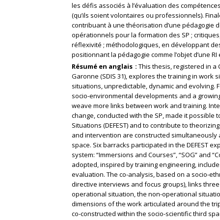
les défis associés à l’évaluation des compétence
(qu’ils soient volontaires ou professionnels). Fina
contribuant à une théorisation d’une pédagogie d
opérationnels pour la formation des SP ; critiques
réflexivité ; méthodologiques, en développant des o
positionnant la pédagogie comme l’objet d’une RI 
Résumé en anglais
This thesis, registered in 
Garonne (SDIS 31), explores the training in work s
situations, unpredictable, dynamic and evolving. F
socio-environmental developments and a growing 
weave more links between work and training. Inte
change, conducted with the SP, made it possible t
Situations (DEFEST) and to contribute to theorizi
and intervention are constructed simultaneously an
space. Six barracks participated in the DEFEST ex
system: “Immersions and Courses”, “SOG” and “Co
adopted, inspired by training engineering, includ
evaluation. The co-analysis, based on a socio-et
directive interviews and focus groups), links three
operational situation, the non-operational situatio
dimensions of the work articulated around the trip
co-constructed within the socio-scientific third