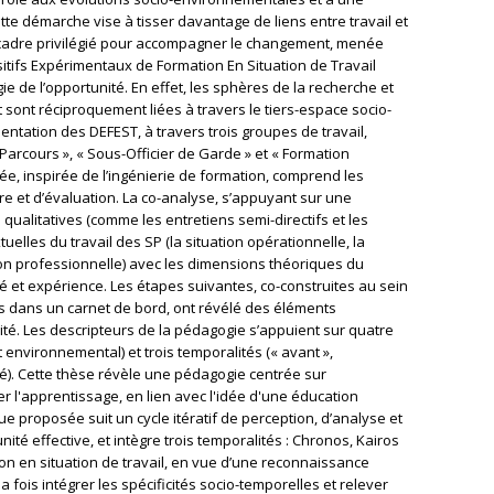
ette démarche vise à tisser davantage de liens entre travail et
e cadre privilégié pour accompagner le changement, menée
sitifs Expérimentaux de Formation En Situation de Travail
e de l’opportunité. En effet, les sphères de la recherche et
 sont réciproquement liées à travers le tiers-espace socio-
mentation des DEFEST, à travers trois groupes de travail,
 Parcours », « Sous-Officier de Garde » et « Formation
e, inspirée de l’ingénierie de formation, comprend les
e et d’évaluation. La co-analyse, s’appuyant sur une
alitatives (comme les entretiens semi-directifs et les
uelles du travail des SP (la situation opérationnelle, la
tion professionnelle) avec les dimensions théoriques du
vité et expérience. Les étapes suivantes, co-construites au sein
s dans un carnet de bord, ont révélé des éléments
é. Les descripteurs de la pédagogie s’appuient sur quatre
environnemental) et trois temporalités (« avant »,
ité). Cette thèse révèle une pédagogie centrée sur
r l'apprentissage, en lien avec l'idée d'une éducation
 proposée suit un cycle itératif de perception, d’analyse et
nité effective, et intègre trois temporalités : Chronos, Kairos
ion en situation de travail, en vue d’une reconnaissance
a fois intégrer les spécificités socio-temporelles et relever