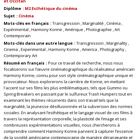
et Occitan
Diplôme
M2 Esthétique du cinéma
Sujet
Cinéma
Mots-clés en français
Transgression
Marginalité
Cinéma
Expérimental
Harmony Korine
Amérique
Photographie
Art
Contemporain
Mots-clés dans une autre langue
Transgression
Marginality
Cinema
Experimental
Harmony Korine
America
Photography
Contemporary Art
Résumé en français
Pour ce travail de recherche, nous nous
focaliserons sur l’œuvre cinématographique du réalisateur américain
Harmony Korine, connu pour son style cinématographique unique et
provocateur. Nous explorerons la carrière de Korine, en mettant
l'accent sur ses films les plus emblématiques, tels que Gummo ou
Spring Breakers en passant par le sulfureux Trash Humpers tout en
examinant les thèmes récurrents dans son travail tels que la
marginalité, la jeunesse désillusionnée et la subversion des normes
sociales. En analysant l’esthétique et le langage visuel de ces films à
travers la représentation corporelle, la plasticité de l’image et ses
nombreuses expérimentations visuelles, nous chercherons à
comprendre comment Harmony Korine parvient à capturer l’essence
de la société américaine contemporaine de manière dérangeante et