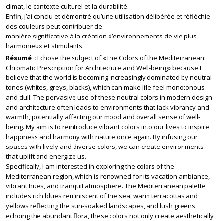
climat, le contexte culturel et la durabilité.
Enfin, j’ai conclu et démontré qu’une utilisation délibérée et réfléchie
des couleurs peut contribuer de
manière significative à la création d’environnements de vie plus
harmonieux et stimulants.
Résumé
I chose the subject of «The Colors of the Mediterranean:
Chromatic Prescription for Architecture and Well-being» because I
believe that the world is becoming increasingly dominated by neutral
tones (whites, greys, blacks), which can make life feel monotonous
and dull. The pervasive use of these neutral colors in modern design
and architecture often leads to environments that lack vibrancy and
warmth, potentially affecting our mood and overall sense of well-
being. My aim is to reintroduce vibrant colors into our lives to inspire
happiness and harmony with nature once again. By infusing our
spaces with lively and diverse colors, we can create environments
that uplift and energize us.
Specifically, I am interested in exploring the colors of the
Mediterranean region, which is renowned for its vacation ambiance,
vibrant hues, and tranquil atmosphere. The Mediterranean palette
includes rich blues reminiscent of the sea, warm terracottas and
yellows reflecting the sun-soaked landscapes, and lush greens
echoing the abundant flora, these colors not only create aesthetically