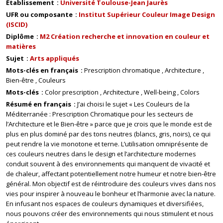
Établissement
Université Toulouse-Jean Jaurès
UFR ou composante
Institut Supérieur Couleur Image Design
(ISCID)
Diplôme
M2 Création recherche et innovation en couleur et
matières
Sujet
Arts appliqués
Mots-clés en français
Prescription chromatique
Architecture
Bien-être
Couleurs
Mots-clés
Color prescription
Architecture
Well-being
Colors
Résumé en français
J’ai choisi le sujet « Les Couleurs de la
Méditerranée : Prescription Chromatique pour les secteurs de
l’Architecture et le Bien-être » parce que je crois que le monde est de
plus en plus dominé par des tons neutres (blancs, gris, noirs), ce qui
peut rendre la vie monotone et terne. L’utilisation omniprésente de
ces couleurs neutres dans le design et l’architecture modernes
conduit souvent à des environnements qui manquent de vivacité et
de chaleur, affectant potentiellement notre humeur et notre bien-être
général. Mon objectif est de réintroduire des couleurs vives dans nos
vies pour inspirer à nouveau le bonheur et l’harmonie avec la nature.
En infusant nos espaces de couleurs dynamiques et diversifiées,
nous pouvons créer des environnements qui nous stimulent et nous