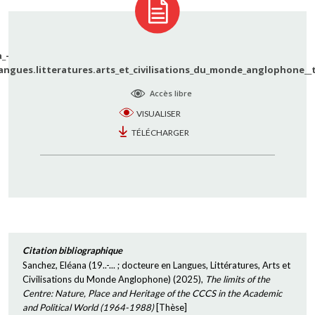
_-
angues.litteratures.arts_et_civilisations_du_monde_anglophone__
Accès libre
VISUALISER
TÉLÉCHARGER
Citation bibliographique
Sanchez, Eléana (19..-... ; docteure en Langues, Littératures, Arts et
Civilisations du Monde Anglophone)
(
2025
),
The limits of the
Centre: Nature, Place and Heritage of the CCCS in the Academic
and Political World (1964-1988)
[
Thèse
]