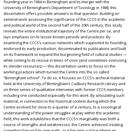
founding year in 1964 in Birmingham and its merger with the
University of Birmingham’s Department of Sociology in 1988, this
dissertation offers possible answers to that question. Building on
seminal work assessing the significance of the CCCS in the academic
and political world of the second half of the 20th century, this study
reveals the entire institutional trajectory of the Centre per se, and
lays emphasis on its lesser-known periods and practices. By
examining the CCCS’s various networks which supported its founding,
endorsed its early production, disseminated its publications and built
on its framework to expand the burgeoning field of cultural studies —
while coming to its rescue in times of crisis (and sometimes overusing
its slender resources) — this dissertation seeks to focus on the
working practices which turned the Centre into the so called
“Birmingham school”. To do so, it focuses on CCCS’s archival material
held at the University of Birmingham’s Cadbury Research Library and
on three series of qualitative interviews with former CCCS members
including one conducted especially for this work. By articulating such
material, in connection to the historical context during which the
Centre evolved for close to a quarter of a century, to a sociological
understanding of the power struggles at play within the academic
field, this work establishes that the CCCS’s marginality was both a
source of strengths and weaknesses: the Centre achieved creating
something beyond its own walls, as it became a place where an