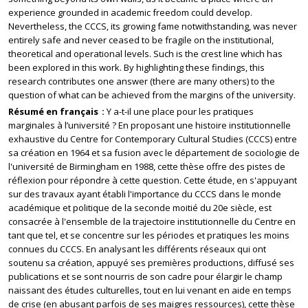
experience grounded in academic freedom could develop.
Nevertheless, the CCCS, its growing fame notwithstanding, was never
entirely safe and never ceased to be fragile on the institutional,
theoretical and operational levels. Such is the crest line which has
been explored in this work. By highlighting these findings, this
research contributes one answer (there are many others) to the
question of what can be achieved from the margins of the university.
Résumé en français
Y a-t-il une place pour les pratiques
marginales à l’université ? En proposant une histoire institutionnelle
exhaustive du Centre for Contemporary Cultural Studies (CCCS) entre
sa création en 1964 et sa fusion avec le département de sociologie de
l'université de Birmingham en 1988, cette thèse offre des pistes de
réflexion pour répondre à cette question. Cette étude, en s'appuyant
sur des travaux ayant établi l'importance du CCCS dans le monde
académique et politique de la seconde moitié du 20e siècle, est
consacrée à l'ensemble de la trajectoire institutionnelle du Centre en
tant que tel, et se concentre sur les périodes et pratiques les moins
connues du CCCS. En analysant les différents réseaux qui ont
soutenu sa création, appuyé ses premières productions, diffusé ses
publications et se sont nourris de son cadre pour élargir le champ
naissant des études culturelles, tout en lui venant en aide en temps
de crise (en abusant parfois de ses maigres ressources), cette thèse