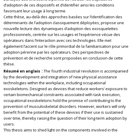
d’adoption de ces dispositifs et d’identifier ainsi les conditions
favorisant leur usage à long terme.
Cette thèse, au-delà des approches basées sur l’identification des
déterminants de l’adoption classiquement déployées, propose une
nouvelle lecture des dynamiques d’adoption des exosquelettes
professionnels, centrée sur les usages et l’expérience vécue des
opérateurs dans l’interaction avec ces technologies. Elle met
également l’accent sur le rôle primordial de la familiarisation pour une
adoption pérenne par les opérateurs. Des perspectives de
prévention et de recherche sont proposées en conclusion de cette
thèse.
Résumé en anglais
The fourth industrial revolution is accompanied
by the development and integration of new physical assistance
technologies within the workplace, including occupational
exoskeletons. Designed as devices that reduce workers’ exposure to
certain biomechanical constraints associated with task execution,
occupational exoskeletons hold the promise of contributing to the
prevention of musculoskeletal disorders. However, workers will only
benefit from the potential of these devices if their use is sustained
over time, thereby raising the question of their long-term adoption by
users.
This thesis aims to shed light on the components involved in the