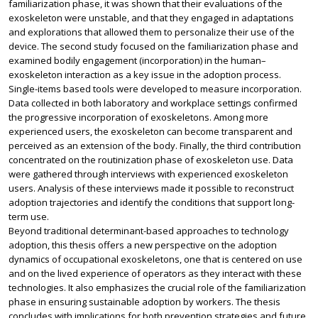
familiarization phase, it was shown that their evaluations of the
exoskeleton were unstable, and that they engaged in adaptations
and explorations that allowed them to personalize their use of the
device. The second study focused on the familiarization phase and
examined bodily engagement (incorporation) in the human–
exoskeleton interaction as a key issue in the adoption process.
Single-items based tools were developed to measure incorporation.
Data collected in both laboratory and workplace settings confirmed
the progressive incorporation of exoskeletons. Among more
experienced users, the exoskeleton can become transparent and
perceived as an extension of the body. Finally, the third contribution
concentrated on the routinization phase of exoskeleton use. Data
were gathered through interviews with experienced exoskeleton
users. Analysis of these interviews made it possible to reconstruct
adoption trajectories and identify the conditions that support long-
term use.
Beyond traditional determinant-based approaches to technology
adoption, this thesis offers a new perspective on the adoption
dynamics of occupational exoskeletons, one that is centered on use
and on the lived experience of operators as they interact with these
technologies. It also emphasizes the crucial role of the familiarization
phase in ensuring sustainable adoption by workers. The thesis
concludes with implications for both prevention strategies and future