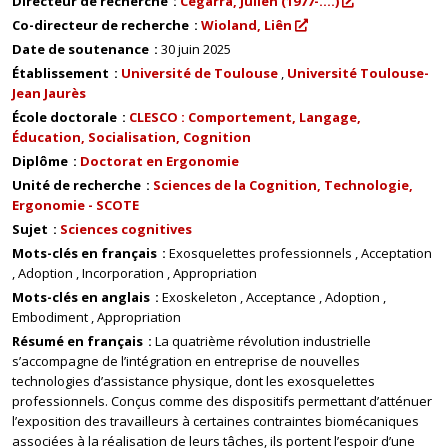
Directeur de recherche
Cegarra, Julien (1977-....)
Co-directeur de recherche
Wioland, Liên
Date de soutenance
30 juin 2025
Établissement
Université de Toulouse
Université Toulouse-
Jean Jaurès
École doctorale
CLESCO : Comportement, Langage,
Éducation, Socialisation, Cognition
Diplôme
Doctorat en Ergonomie
Unité de recherche
Sciences de la Cognition, Technologie,
Ergonomie - SCOTE
Sujet
Sciences cognitives
Mots-clés en français
Exosquelettes professionnels
Acceptation
Adoption
Incorporation
Appropriation
Mots-clés en anglais
Exoskeleton
Acceptance
Adoption
Embodiment
Appropriation
Résumé en français
La quatrième révolution industrielle
s’accompagne de l’intégration en entreprise de nouvelles
technologies d’assistance physique, dont les exosquelettes
professionnels. Conçus comme des dispositifs permettant d’atténuer
l’exposition des travailleurs à certaines contraintes biomécaniques
associées à la réalisation de leurs tâches, ils portent l’espoir d’une