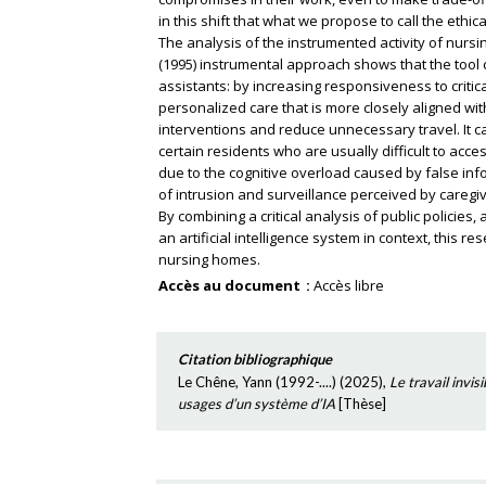
in this shift that what we propose to call the ethi
The analysis of the instrumented activity of nurs
(1995) instrumental approach shows that the tool 
assistants: by increasing responsiveness to critical 
personalized care that is more closely aligned with
interventions and reduce unnecessary travel. It ca
certain residents who are usually difficult to acces
due to the cognitive overload caused by false info
of intrusion and surveillance perceived by caregiv
By combining a critical analysis of public policies,
an artificial intelligence system in context, this 
nursing homes.
Accès au document
Accès libre
Citation bibliographique
Le Chêne, Yann (1992-....)
(
2025
),
Le travail invis
usages d’un système d’IA
[
Thèse
]