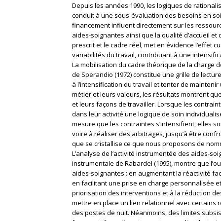
Depuis les années 1990, les logiques de rationali
conduit à une sous-évaluation des besoins en so
financement influent directement sur les ressourc
aides-soignantes ainsi que la qualité d’accueil et 
prescrit et le cadre réel, met en évidence l’effet 
variabilités du travail, contribuant à une intensifi
La mobilisation du cadre théorique de la charge de
de Sperandio (1972) constitue une grille de lectu
à l’intensification du travail et tenter de mainten
métier et leurs valeurs, les résultats montrent qu
et leurs façons de travailler. Lorsque les contra
dans leur activité une logique de soin individuali
mesure que les contraintes s’intensifient, elles s
voire à réaliser des arbitrages, jusqu’à être con
que se cristallise ce que nous proposons de nomm
L’analyse de l’activité instrumentée des aides-so
instrumentale de Rabardel (1995), montre que l’ou
aides-soignantes : en augmentant la réactivité fac
en facilitant une prise en charge personnalisée e
priorisation des interventions et à la réduction d
mettre en place un lien relationnel avec certains
des postes de nuit. Néanmoins, des limites subsis