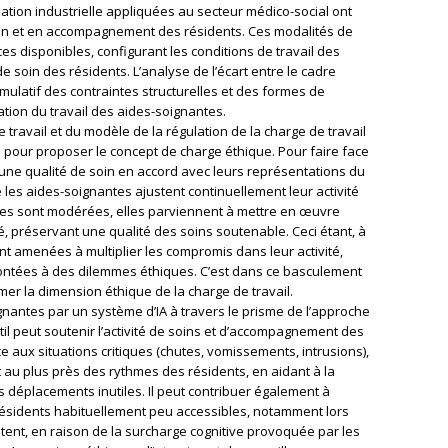
sation industrielle appliquées au secteur médico-social ont
in et en accompagnement des résidents. Ces modalités de
es disponibles, configurant les conditions de travail des
de soin des résidents. L’analyse de l’écart entre le cadre
cumulatif des contraintes structurelles et des formes de
cation du travail des aides-soignantes.
 travail et du modèle de la régulation de la charge de travail
re pour proposer le concept de charge éthique. Pour faire face
ir une qualité de soin en accord avec leurs représentations du
e les aides-soignantes ajustent continuellement leur activité
intes sont modérées, elles parviennent à mettre en œuvre
sé, préservant une qualité des soins soutenable. Ceci étant, à
ont amenées à multiplier les compromis dans leur activité,
frontées à des dilemmes éthiques. C’est dans ce basculement
er la dimension éthique de la charge de travail.
ignantes par un système d’IA à travers le prisme de l’approche
til peut soutenir l’activité de soins et d’accompagnement des
e aux situations critiques (chutes, vomissements, intrusions),
t au plus près des rythmes des résidents, en aidant à la
es déplacements inutiles. Il peut contribuer également à
 résidents habituellement peu accessibles, notamment lors
tent, en raison de la surcharge cognitive provoquée par les