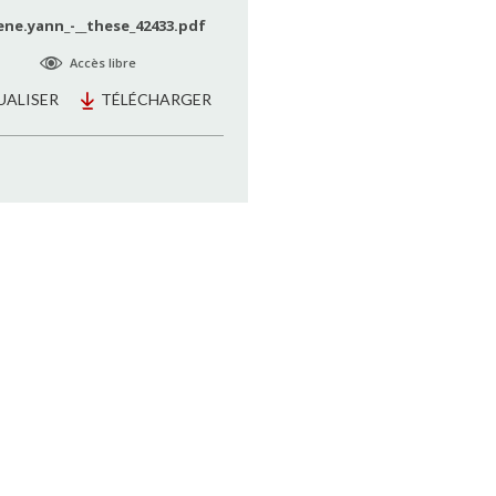
ene.yann_-__these_42433.pdf
Accès libre
UALISER
TÉLÉCHARGER