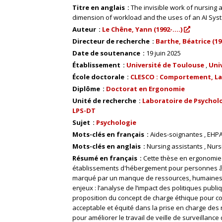
Titre en anglais
The invisible work of nursing 
dimension of workload and the uses of an AI Syst
Auteur
Le Chêne, Yann (1992-....)
Directeur de recherche
Barthe, Béatrice (19..
Date de soutenance
19 juin 2025
Établissement
Université de Toulouse
Uni
École doctorale
CLESCO : Comportement, Lan
Diplôme
Doctorat en Ergonomie
Unité de recherche
Laboratoire de Psycholo
LPS-DT
Sujet
Psychologie
Mots-clés en français
Aides-soignantes
EHP
Mots-clés en anglais
Nursing assistants
Nurs
Résumé en français
Cette thèse en ergonomie s
établissements d'hébergement pour personnes â
marqué par un manque de ressources, humaines et 
enjeux : l’analyse de l’impact des politiques publi
proposition du concept de charge éthique pour com
acceptable et équité dans la prise en charge des r
pour améliorer le travail de veille de surveillance