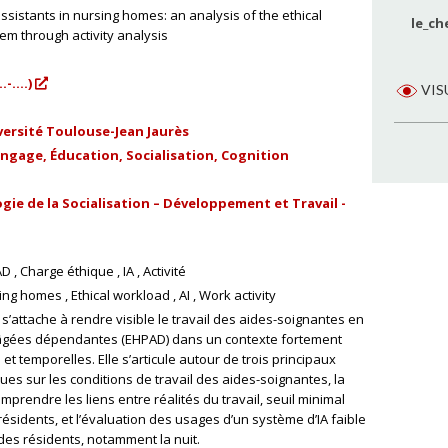
assistants in nursing homes: an analysis of the ethical
le_ch
em through activity analysis
-....)
VIS
versité Toulouse-Jean Jaurès
gage, Éducation, Socialisation, Cognition
gie de la Socialisation – Développement et Travail -
AD
Charge éthique
IA
Activité
ing homes
Ethical workload
AI
Work activity
’attache à rendre visible le travail des aides-soignantes en
gées dépendantes (EHPAD) dans un contexte fortement
temporelles. Elle s’articule autour de trois principaux
ques sur les conditions de travail des aides-soignantes, la
prendre les liens entre réalités du travail, seuil minimal
ésidents, et l’évaluation des usages d’un système d’IA faible
 des résidents, notamment la nuit.