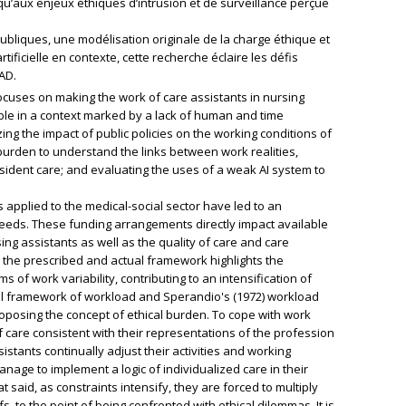
 qu’aux enjeux éthiques d’intrusion et de surveillance perçue
publiques, une modélisation originale de la charge éthique et
tificielle en contexte, cette recherche éclaire les défis
AD.
ocuses on making the work of care assistants in nursing
le in a context marked by a lack of human and time
ing the impact of public policies on the working conditions of
 burden to understand the links between work realities,
sident care; and evaluating the uses of a weak AI system to
es applied to the medical-social sector have led to an
eeds. These funding arrangements directly impact available
ng assistants as well as the quality of care and care
 the prescribed and actual framework highlights the
s of work variability, contributing to an intensification of
cal framework of workload and Sperandio's (1972) workload
posing the concept of ethical burden. To cope with work
of care consistent with their representations of the profession
istants continually adjust their activities and working
age to implement a logic of individualized care in their
t said, as constraints intensify, they are forced to multiply
, to the point of being confronted with ethical dilemmas. It is