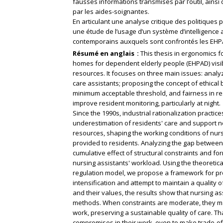
fausses informations transmises par l’outil, ainsi
par les aides-soignantes.
En articulant une analyse critique des politiques 
une étude de l’usage d’un système d’intelligence ar
contemporains auxquels sont confrontés les EHP
Résumé en anglais
This thesis in ergonomics f
homes for dependent elderly people (EHPAD) visib
resources. It focuses on three main issues: analyz
care assistants; proposing the concept of ethical
minimum acceptable threshold, and fairness in re
improve resident monitoring, particularly at night.
Since the 1990s, industrial rationalization practic
underestimation of residents' care and support n
resources, shaping the working conditions of nursi
provided to residents. Analyzing the gap between
cumulative effect of structural constraints and form
nursing assistants' workload. Using the theoreti
regulation model, we propose a framework for pro
intensification and attempt to maintain a quality 
and their values, the results show that nursing ass
methods. When constraints are moderate, they man
work, preserving a sustainable quality of care. Tha
compromises in their work, even to make trade-offs