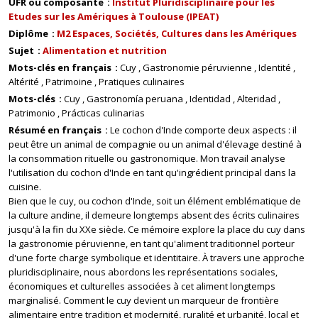
UFR ou composante
Institut Pluridisciplinaire pour les
Etudes sur les Amériques à Toulouse (IPEAT)
Diplôme
M2 Espaces, Sociétés, Cultures dans les Amériques
Sujet
Alimentation et nutrition
Mots-clés en français
Cuy
Gastronomie péruvienne
Identité
Altérité
Patrimoine
Pratiques culinaires
Mots-clés
Cuy
Gastronomía peruana
Identidad
Alteridad
Patrimonio
Prácticas culinarias
Résumé en français
Le cochon d'Inde comporte deux aspects : il
peut être un animal de compagnie ou un animal d'élevage destiné à
la consommation rituelle ou gastronomique. Mon travail analyse
l'utilisation du cochon d'Inde en tant qu'ingrédient principal dans la
cuisine.
Bien que le cuy, ou cochon d'Inde, soit un élément emblématique de
la culture andine, il demeure longtemps absent des écrits culinaires
jusqu'à la fin du XXe siècle. Ce mémoire explore la place du cuy dans
la gastronomie péruvienne, en tant qu'aliment traditionnel porteur
d'une forte charge symbolique et identitaire. À travers une approche
pluridisciplinaire, nous abordons les représentations sociales,
économiques et culturelles associées à cet aliment longtemps
marginalisé. Comment le cuy devient un marqueur de frontière
alimentaire entre tradition et modernité, ruralité et urbanité, local et