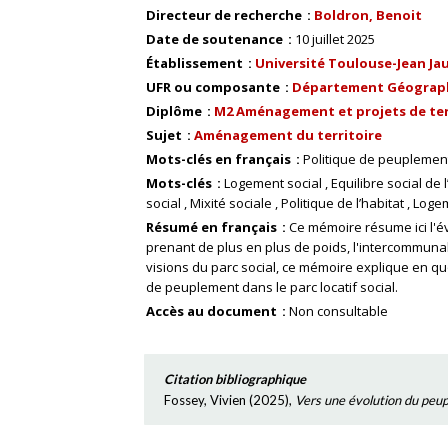
Directeur de recherche
Boldron, Benoit
Date de soutenance
10 juillet 2025
Établissement
Université Toulouse-Jean Ja
UFR ou composante
Département Géograp
Diplôme
M2 Aménagement et projets de ter
Sujet
Aménagement du territoire
Mots-clés en français
Politique de peuplemen
Mots-clés
Logement social
Equilibre social de 
social
Mixité sociale
Politique de l’habitat
Logem
Résumé en français
Ce mémoire résume ici l'é
prenant de plus en plus de poids, l'intercommunali
visions du parc social, ce mémoire explique en qu
de peuplement dans le parc locatif social.
Accès au document
Non consultable
Citation bibliographique
Fossey, Vivien
(
2025
),
Vers une évolution du peupl