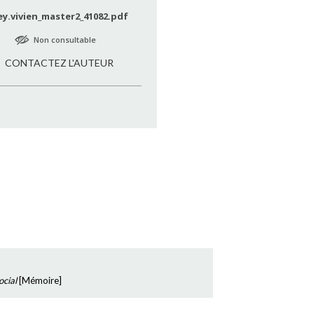
ey.vivien_master2_41082.pdf
Non consultable
CONTACTEZ L'AUTEUR
ocial
[
Mémoire
]