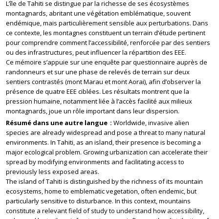
L’île de Tahiti se distingue par la richesse de ses écosystèmes
montagnards, abritant une végétation emblématique, souvent
endémique, mais particulièrement sensible aux perturbations. Dans
ce contexte, les montagnes constituent un terrain d’étude pertinent
pour comprendre comment l’accessibilité, renforcée par des sentiers
ou des infrastructures, peut influencer la répartition des EEE.
Ce mémoire s’appuie sur une enquête par questionnaire auprès de
randonneurs et sur une phase de relevés de terrain sur deux
sentiers contrastés (mont Marau et mont Aorai), afin d’observer la
présence de quatre EEE ciblées. Les résultats montrent que la
pression humaine, notamment liée à l’accès facilité aux milieux
montagnards, joue un rôle important dans leur dispersion.
Résumé dans une autre langue
Worldwide, invasive alien
species are already widespread and pose a threat to many natural
environments. In Tahiti, as an island, their presence is becoming a
major ecological problem. Growing urbanization can accelerate their
spread by modifying environments and facilitating access to
previously less exposed areas.
The island of Tahiti is distinguished by the richness of its mountain
ecosystems, home to emblematic vegetation, often endemic, but
particularly sensitive to disturbance. In this context, mountains
constitute a relevant field of study to understand how accessibility,