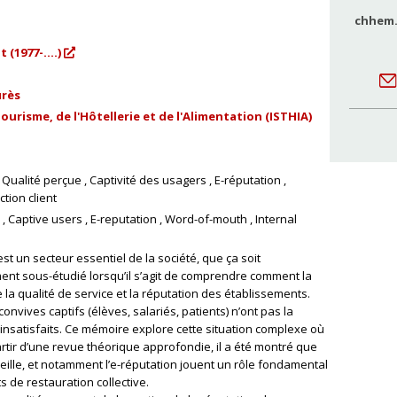
chhem.
(1977-....)
urès
ourisme, de l'Hôtellerie et de l'Alimentation (ISTHIA)
Qualité perçue
Captivité des usagers
E-réputation
ction client
Captive users
E-reputation
Word-of-mouth
Internal
est un secteur essentiel de la société, que ça soit
nt sous-étudié lorsqu’il s’agit de comprendre comment la
 la qualité de service et la réputation des établissements.
vives captifs (élèves, salariés, patients) n’ont pas la
 insatisfaits. Ce mémoire explore cette situation complexe où
artir d’une revue théorique approfondie, il a été montré que
eille, et notamment l’e-réputation jouent un rôle fondamental
 de restauration collective.