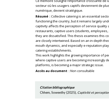
Ce mémoire souligne l’importance croissante de la
secteur où les usagers captifs deviennent de plus
numérique, devient stratégique.
Résumé
Collective catering is an essential sect
functioning the country, but it remains largely u
captivity affects the perception of service qualit
restaurants, captive users (students, employees,
they are dissatisfied. This thesis examines this 
are closely intertwined. Based on an in-depth theo
mouth dynamics, and especially e-reputation play 
catering establishments.
This work highlights the growing importance of p
where captive users are becoming increasingly de
platforms, is becoming a major strategic issue.
Accès au document
Non consultable
Citation bibliographique
Chhem, Soweethy
(
2025
),
Captivité et perception