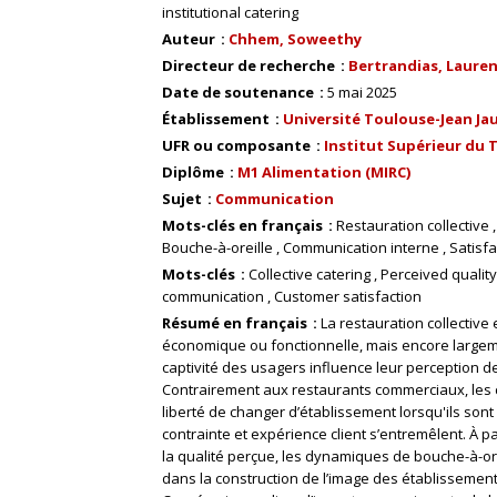
institutional catering
Auteur
Chhem, Soweethy
Directeur de recherche
Bertrandias, Laurent 
Date de soutenance
5 mai 2025
Établissement
Université Toulouse-Jean Ja
UFR ou composante
Institut Supérieur du T
Diplôme
M1 Alimentation (MIRC)
Sujet
Communication
Mots-clés en français
Restauration collective
Bouche-à-oreille
Communication interne
Satisfa
Mots-clés
Collective catering
Perceived quality
communication
Customer satisfaction
Résumé en français
La restauration collective 
économique ou fonctionnelle, mais encore largeme
captivité des usagers influence leur perception de
Contrairement aux restaurants commerciaux, les con
liberté de changer d’établissement lorsqu'ils sont
contrainte et expérience client s’entremêlent. À p
la qualité perçue, les dynamiques de bouche-à-or
dans la construction de l’image des établissements