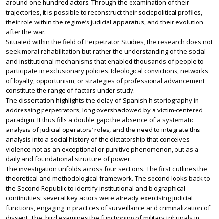
around one hundred actors. Through the examination of their
trajectories, it is possible to reconstruct their sociopolitical profiles,
their role within the regime’s judicial apparatus, and their evolution
after the war.
Situated within the field of Perpetrator Studies, the research does not
seek moral rehabilitation but rather the understanding of the social
and institutional mechanisms that enabled thousands of people to
participate in exclusionary policies. Ideological convictions, networks
of loyalty, opportunism, or strategies of professional advancement
constitute the range of factors under study.
The dissertation highlights the delay of Spanish historiography in
addressing perpetrators, long overshadowed by a victim-centered
paradigm. It thus fills a double gap: the absence of a systematic
analysis of judicial operators’ roles, and the need to integrate this
analysis into a social history of the dictatorship that conceives
violence not as an exceptional or punitive phenomenon, but as a
daily and foundational structure of power.
The investigation unfolds across four sections. The first outlines the
theoretical and methodological framework. The second looks back to
the Second Republic to identify institutional and biographical
continuities: several key actors were already exercising judicial
functions, engaging in practices of surveillance and criminalization of
dissent. The third examines the functioning of military tribunals in