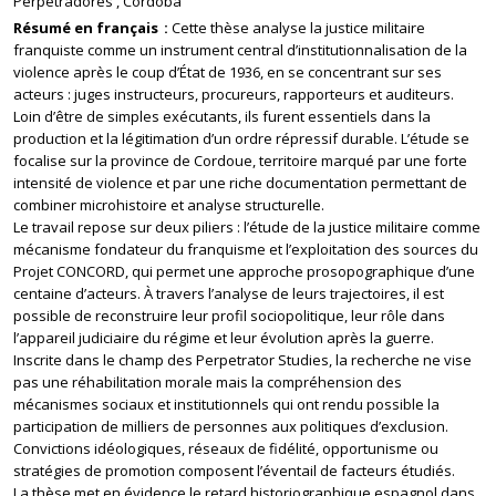
Perpetradores
Córdoba
Résumé en français
Cette thèse analyse la justice militaire
franquiste comme un instrument central d’institutionnalisation de la
violence après le coup d’État de 1936, en se concentrant sur ses
acteurs : juges instructeurs, procureurs, rapporteurs et auditeurs.
Loin d’être de simples exécutants, ils furent essentiels dans la
production et la légitimation d’un ordre répressif durable. L’étude se
focalise sur la province de Cordoue, territoire marqué par une forte
intensité de violence et par une riche documentation permettant de
combiner microhistoire et analyse structurelle.
Le travail repose sur deux piliers : l’étude de la justice militaire comme
mécanisme fondateur du franquisme et l’exploitation des sources du
Projet CONCORD, qui permet une approche prosopographique d’une
centaine d’acteurs. À travers l’analyse de leurs trajectoires, il est
possible de reconstruire leur profil sociopolitique, leur rôle dans
l’appareil judiciaire du régime et leur évolution après la guerre.
Inscrite dans le champ des Perpetrator Studies, la recherche ne vise
pas une réhabilitation morale mais la compréhension des
mécanismes sociaux et institutionnels qui ont rendu possible la
participation de milliers de personnes aux politiques d’exclusion.
Convictions idéologiques, réseaux de fidélité, opportunisme ou
stratégies de promotion composent l’éventail de facteurs étudiés.
La thèse met en évidence le retard historiographique espagnol dans