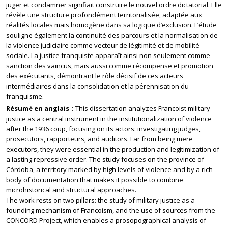
juger et condamner signifiait construire le nouvel ordre dictatorial. Elle
révèle une structure profondément territorialisée, adaptée aux
réalités locales mais homogène dans sa logique d’exclusion. L’étude
souligne également la continuité des parcours et la normalisation de
la violence judiciaire comme vecteur de légitimité et de mobilité
sociale. La justice franquiste apparaît ainsi non seulement comme
sanction des vaincus, mais aussi comme récompense et promotion
des exécutants, démontrant le rôle décisif de ces acteurs
intermédiaires dans la consolidation et la pérennisation du
franquisme.
Résumé en anglais
This dissertation analyzes Francoist military
justice as a central instrument in the institutionalization of violence
after the 1936 coup, focusing on its actors: investigating judges,
prosecutors, rapporteurs, and auditors. Far from being mere
executors, they were essential in the production and legitimization of
a lasting repressive order. The study focuses on the province of
Córdoba, a territory marked by high levels of violence and by a rich
body of documentation that makes it possible to combine
microhistorical and structural approaches.
The work rests on two pillars: the study of military justice as a
founding mechanism of Francoism, and the use of sources from the
CONCORD Project, which enables a prosopographical analysis of