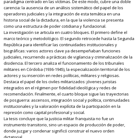
paradigma centrado en las víctimas. De este modo, cubre una doble
carencia: la ausencia de un análisis sistemático del papel de los
operadores judiciales y la integración de esta temática en una
historia social de la dictadura, en la que la violencia se presenta
como una estructura de poder cotidiana y fundacional.
La investigación se articula en cuatro bloques. El primero define el
marco teórico y metodológico. El segundo retrocede hasta la Segunda
República para identificar las continuidades institucionales y
biográficas: varios actores clave ya desempeñaban funciones
judiciales, recurriendo a prácticas de vigilancia y criminalización de la
disidencia. El tercero analiza el funcionamiento de los tribunales
militares en Córdoba (1936-1945), la especialización territorial de los
actores y su inserción en redes políticas, militares y religiosas.
Destaca el papel de los civiles militarizados: jóvenes juristas
integrados en el régimen por fidelidad ideológica y redes de
recomendación. Finalmente, el cuarto bloque sigue las trayectorias
de posguerra: ascensos, integración social y política, continuidades
institucionales y la valoración explícita de la participación en la
represión como capital profesional y social.
La tesis concluye que la justicia militar franquista no fue un
instrumento transitorio, sino un espacio de producción de poder,
donde juzgar y condenar significó construir el nuevo orden
dictatorial.