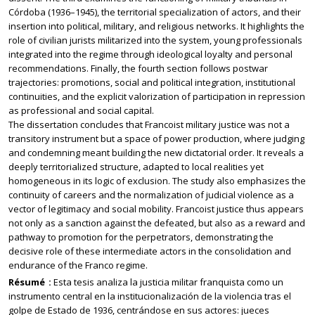
Córdoba (1936–1945), the territorial specialization of actors, and their
insertion into political, military, and religious networks. It highlights the
role of civilian jurists militarized into the system, young professionals
integrated into the regime through ideological loyalty and personal
recommendations. Finally, the fourth section follows postwar
trajectories: promotions, social and political integration, institutional
continuities, and the explicit valorization of participation in repression
as professional and social capital.
The dissertation concludes that Francoist military justice was not a
transitory instrument but a space of power production, where judging
and condemning meant building the new dictatorial order. It reveals a
deeply territorialized structure, adapted to local realities yet
homogeneous in its logic of exclusion. The study also emphasizes the
continuity of careers and the normalization of judicial violence as a
vector of legitimacy and social mobility. Francoist justice thus appears
not only as a sanction against the defeated, but also as a reward and
pathway to promotion for the perpetrators, demonstrating the
decisive role of these intermediate actors in the consolidation and
endurance of the Franco regime.
Résumé
Esta tesis analiza la justicia militar franquista como un
instrumento central en la institucionalización de la violencia tras el
golpe de Estado de 1936, centrándose en sus actores: jueces