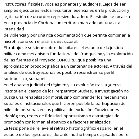
instructores, fiscales, vocales ponentes y auditores. Lejos de ser
simples ejecutores, estos resultaron esenciales en la producción y
legitimación de un orden represivo duradero. El estudio se focaliza
en la provincia de Córdoba, un territorio marcado por una alta
intensidad
de violencia y por una rica documentación que permite combinar la
microhistoria con el análisis estructural.
El trabajo se sostiene sobre dos pilares: el estudio de la justicia
militar como mecanismo fundacional del franquismo y la explotación
de las fuentes del Proyecto CONCORD, que posibilita una
aproximación prosopográfica a un centenar de actores. A través del
análisis de sus trayectorias es posible reconstruir su perfil
sociopolítico, su papel
en el aparato judicial del régimen y su evolución tras la guerra.
Inscrita en el campo de los Perpetrator Studies, la investigación no
busca una rehabilitación moral, sino comprender los mecanismos
sociales e institucionales que hicieron posible la participación de
miles de personas en las políticas de exclusión. Convicciones
ideológicas, redes de fidelidad, oportunismo o estrategias de
promoción conforman el abanico de factores analizados.
La tesis pone de relieve el retraso historiográfico español en el
estudio de los ejecutores, durante mucho tiempo eclipsados por el