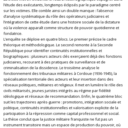
l’étude des exécutants, longtemps éclipsés par le paradigme centré
sur les victimes. Elle comble ainsi un double manque : l’absence
d’analyse systématique du rôle des opérateurs judiciaires et
l’intégration de cette étude dans une histoire sociale de la dictature
où la violence apparaît comme structure de pouvoir quotidienne et
fondatrice.
L’enquête se déploie en quatre blocs. Le premier précise le cadre
théorique et méthodologique. Le second remonte à la Seconde
République pour identifier continuités institutionnelles et
biographiques : plusieurs acteurs clés exerçaient déjà des fonctions
judiciaires, recourant à des pratiques de surveillance et de
criminalisation de la dissidence. Le troisième analyse le
fonctionnement des tribunaux militaires à Cordoue (1936-1945), la
spécialisation territoriale des acteurs et leur insertion dans des
réseaux politiques, militaires et religieux. Il met en lumière le rôle des
civils militarisés, jeunes juristes intégrés au régime par fidélité
idéologique et réseaux de recommandation. Enfin, le quatrième bloc
suit les trajectoires après-guerre : promotions, intégration sociale et
politique, continuités institutionnelles et valorisation explicite de la
participation à la répression comme capital professionnel et social.
La thèse conclut que la justice militaire franquiste ne fut pas un
instrument transitoire mais un espace de production du pouvoir, où