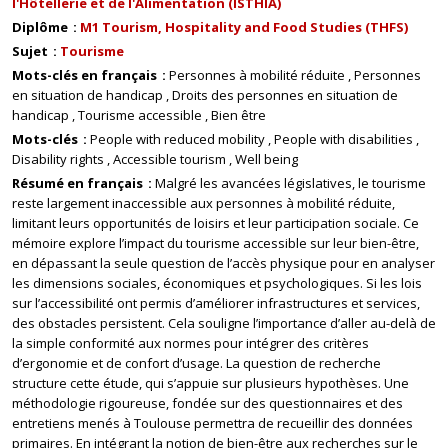
l'Hôtellerie et de l'Alimentation (ISTHIA)
Diplôme
M1 Tourism, Hospitality and Food Studies (THFS)
Sujet
Tourisme
Mots-clés en français
Personnes à mobilité réduite
Personnes
en situation de handicap
Droits des personnes en situation de
handicap
Tourisme accessible
Bien être
Mots-clés
People with reduced mobility
People with disabilities
Disability rights
Accessible tourism
Well being
Résumé en français
Malgré les avancées législatives, le tourisme
reste largement inaccessible aux personnes à mobilité réduite,
limitant leurs opportunités de loisirs et leur participation sociale. Ce
mémoire explore l’impact du tourisme accessible sur leur bien-être,
en dépassant la seule question de l’accès physique pour en analyser
les dimensions sociales, économiques et psychologiques. Si les lois
sur l’accessibilité ont permis d’améliorer infrastructures et services,
des obstacles persistent. Cela souligne l’importance d’aller au-delà de
la simple conformité aux normes pour intégrer des critères
d’ergonomie et de confort d’usage. La question de recherche
structure cette étude, qui s’appuie sur plusieurs hypothèses. Une
méthodologie rigoureuse, fondée sur des questionnaires et des
entretiens menés à Toulouse permettra de recueillir des données
primaires. En intégrant la notion de bien-être aux recherches sur le