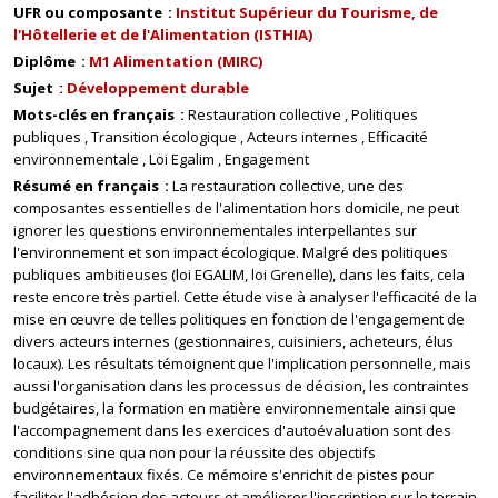
UFR ou composante
Institut Supérieur du Tourisme, de
l'Hôtellerie et de l'Alimentation (ISTHIA)
Diplôme
M1 Alimentation (MIRC)
Sujet
Développement durable
Mots-clés en français
Restauration collective
Politiques
publiques
Transition écologique
Acteurs internes
Efficacité
environnementale
Loi Egalim
Engagement
Résumé en français
La restauration collective, une des
composantes essentielles de l'alimentation hors domicile, ne peut
ignorer les questions environnementales interpellantes sur
l'environnement et son impact écologique. Malgré des politiques
publiques ambitieuses (loi EGALIM, loi Grenelle), dans les faits, cela
reste encore très partiel. Cette étude vise à analyser l'efficacité de la
mise en œuvre de telles politiques en fonction de l'engagement de
divers acteurs internes (gestionnaires, cuisiniers, acheteurs, élus
locaux). Les résultats témoignent que l'implication personnelle, mais
aussi l'organisation dans les processus de décision, les contraintes
budgétaires, la formation en matière environnementale ainsi que
l'accompagnement dans les exercices d'autoévaluation sont des
conditions sine qua non pour la réussite des objectifs
environnementaux fixés. Ce mémoire s'enrichit de pistes pour
faciliter l'adhésion des acteurs et améliorer l'inscription sur le terrain.