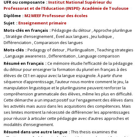
UFR ou composante
Institut National Supérieur du
Professorat et de l'Education (INSPE)- Académie de Toulouse
Diplôme
M2 MEEF Professeur des écoles
Sujet
Enseignement primaire
Mots-clés en français
Pédagogie du détour
Approche plurilingue
Stratégie d’enseignement
Éveil aux langues
Jeu ludique
Différenciation
Comparaison des langues
Mots-clés
Pedagogy of detour
Plurilingualism
Teaching strategies
Language awareness
Differentiation
Language comparison
Résumé en français
Ce mémoire étudie l’efficacité de la pédagogie
du détour pour enseigner la formation du pluriel en français à des
élèves de CE1 en appui avec la langue espagnole. À partir d’une
séquence d’apprentissage, l’auteur nous montre comment le jeu, la
manipulation linguistique et le plurilinguisme peuvent renforcer la
compréhension grammaticale des élèves, même les plus en difficulté.
Cette démarche a un impact positif sur l'engagement des élèves dans
les activités mais aussi dans les acquisitions des compétences. Mais
ses limites montrent la nécessité de différencier les apprentissages
pour réussir à articuler cette pédagogie avec d’autres approches et
modalités d’enseignement.
Résumé dans une autre langue
This thesis examines the