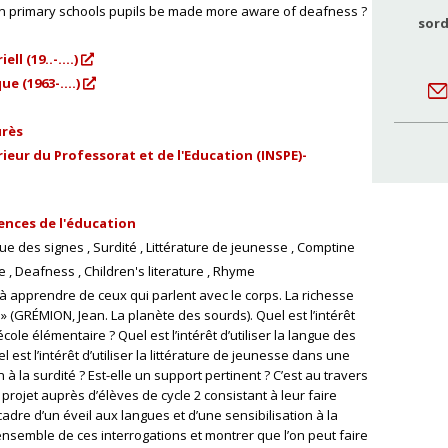
an primary schools pupils be made more aware of deafness ?
sord
l (19..-....)
e (1963-....)
urès
ieur du Professorat et de l'Education (INSPE)-
ences de l'éducation
ue des signes
Surdité
Littérature de jeunesse
Comptine
e
Deafness
Children's literature
Rhyme
à apprendre de ceux qui parlent avec le corps. La richesse
» (GRÉMION, Jean. La planète des sourds). Quel est l’intérêt
école élémentaire ? Quel est l’intérêt d’utiliser la langue des
l est l’intérêt d’utiliser la littérature de jeunesse dans une
à la surdité ? Est-elle un support pertinent ? C’est au travers
projet auprès d’élèves de cycle 2 consistant à leur faire
adre d’un éveil aux langues et d’une sensibilisation à la
nsemble de ces interrogations et montrer que l’on peut faire