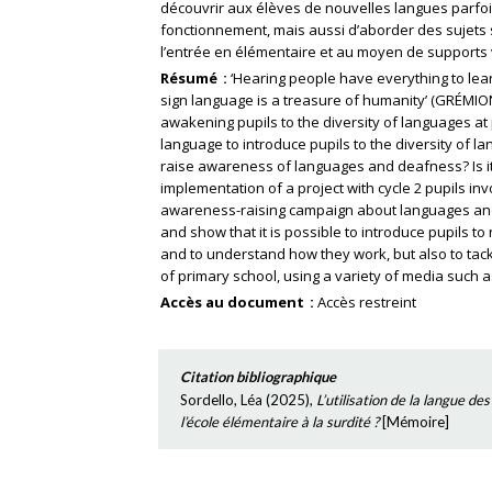
découvrir aux élèves de nouvelles langues parfois
fonctionnement, mais aussi d’aborder des sujets s
l’entrée en élémentaire et au moyen de supports va
Résumé
‘Hearing people have everything to lea
sign language is a treasure of humanity’ (GRÉMION
awakening pupils to the diversity of languages at
language to introduce pupils to the diversity of la
raise awareness of languages and deafness? Is 
implementation of a project with cycle 2 pupils in
awareness-raising campaign about languages and 
and show that it is possible to introduce pupils t
and to understand how they work, but also to tackl
of primary school, using a variety of media such a
Accès au document
Accès restreint
Citation bibliographique
Sordello, Léa
(
2025
),
L’utilisation de la langue de
l’école élémentaire à la surdité ?
[
Mémoire
]