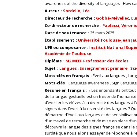
awareness of the diversity of languages - How c
Auteur
Sordello, Léa
Directeur de recherche
Gobbé-Mévellec, Euriel
Co-directeur de recherche
Paolacci, Véroniqu
Date de soutenance
25 mars 2025
Établissement
Université Toulouse-Jean Ja
UFR ou composante
Institut National Supér
Académie de Toulouse
Diplôme
M2 MEEF Professeur des écoles
Sujet
Langues
Enseignement primaire
Sci
Mots-clés en français
Éveil aux langues
Lang
Mots-clés
Language awareness
Sign Languag
Résumé en français
« Les entendants ont tout 
de la langue gestuelle est un trésor de l’humanité 
d’éveiller les élèves à la diversité des langues à l’
signes dans l’éveil à la diversité des langues ? Que
démarche d’éveil aux langues et de sensibilisation 
d’un travail de recherche et de mise en place d’un 
découvrir la langue des signes française dans le c
surdité que nous allons essayer de répondre à l’e