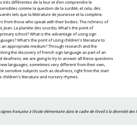
 très différentes de la leur et d’en comprendre le
ensibles comme la question de la surdité, et cela, dès
riés tels que la littérature de jeunesse et la comptine.
rn from those who speak with their bodies. The richness of
, Jean. La planète des sourds). What's the point of
 primary school? What is the advantage of using sign
nguages? What's the point of using children's literature to
it an appropriate medium? Through research and the
volving the discovery of French sign language as part of an
deafness, we are going to try to answer all these questions
o new languages, sometimes very different from their own,
e sensitive subjects such as deafness, right from the start
s children's literature and nursery rhymes.
s signes française à l’école élémentaire dans le cadre de l’éveil à la diversité d