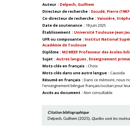
Auteur
Delpech, Guilhem
Directeur de recherche
Escudé, Pierre (1967-.
Co-directeur de recherche
Vaissière, Stéph
Date de soutenance
18 juin 2025
Établissement
Université Toulouse-Jean Ja
UFR ou composante
Institut National Supér
Académie de Toulouse
Diplôme
M2 MEEF Professeur des écoles-bil
Sujet
Autres langues
Enseignement prima
Mots-clés en français
Choix
Mots-clés dans une autre langue
Causida
Résumé en français
Dans ce mémoire, nous no
l'enseignement bilingue français/occitan pour leu
Accès au document
Non consultable
Citation bibliographique
Delpech, Guilhem
(
2025
),
Quelles sont les motiva