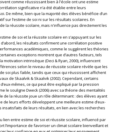
çoivent comme réussissant bien à l'école ont une estime
élation significative n’a été établie entre leurs
soi. De même, bien que la majorité des élèves bénéficie d’un
tif sur l’estime de soi ni sur les résultats scolaires. En
n de la réussite scolaire, mais n'influence pas directement les
estime de soi et la réussite scolaire en s’appuyant sur les
 d’abord, les résultats confirment une corrélation positive
 performances académiques, comme le suggèrent les théories
 certaines exceptions montrent que d’autres facteurs, tels
 la motivation intrinsèque (Deci & Ryan, 2000), influencent
ifférences selon le niveau de réussite scolaire révèle que les
e soi plus faible, tandis que ceux qui réussissent affichent
vaux de Skaalvik & Skaalvik (2002). Cependant, certains
d’eux-mêmes, ce qui peut être expliqué par la pression
me le souligne Dweck (2006) avec sa théorie des mentalités
le de la réussite joue un rôle déterminant : des élèves ayant
e de leurs efforts développent une meilleure estime d’eux-
nsatisfaits de leurs résultats, en lien avec les recherches
 lien entre estime de soi et réussite scolaire, influencé par
rt l’importance de favoriser un climat scolaire bienveillant et
rcer leur confiance en eux et optimiser leur engagement