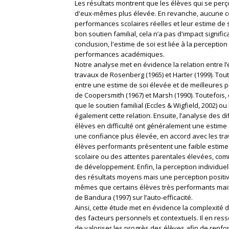
Les résultats montrent que les élèves qui se per
d'eux-mêmes plus élevée. En revanche, aucune corr
performances scolaires réelles et leur estime de 
bon soutien familial, cela n’a pas d'impact significa
conclusion, l'estime de soi est liée à la perceptio
performances académiques.
Notre analyse met en évidence la relation entre l’
travaux de Rosenberg (1965) et Harter (1999). Tout
entre une estime de soi élevée et de meilleures
de Coopersmith (1967) et Marsh (1990). Toutefois,
que le soutien familial (Eccles & Wigfield, 2002) ou
également cette relation. Ensuite, l’analyse des d
élèves en difficulté ont généralement une estime d
une confiance plus élevée, en accord avec les tra
élèves performants présentent une faible estime 
scolaire ou des attentes parentales élevées, com
de développement. Enfin, la perception individuel
des résultats moyens mais une perception positiv
mêmes que certains élèves très performants mais i
de Bandura (1997) sur l’auto-efficacité.
Ainsi, cette étude met en évidence la complexité du
des facteurs personnels et contextuels. Il en resso
de valoriser les progrès des élèves afin de renfo