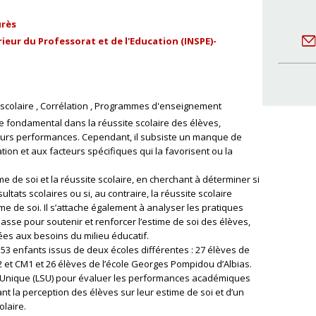
urès
ieur du Professorat et de l'Education (INSPE)-
scolaire
Corrélation
Programmes d'enseignement
le fondamental dans la réussite scolaire des élèves,
leurs performances. Cependant, il subsiste un manque de
tion et aux facteurs spécifiques qui la favorisent ou la
me de soi et la réussite scolaire, en cherchant à déterminer si
tats scolaires ou si, au contraire, la réussite scolaire
 de soi. Il s’attache également à analyser les pratiques
se pour soutenir et renforcer l’estime de soi des élèves,
ées aux besoins du milieu éducatif.
 53 enfants issus de deux écoles différentes : 27 élèves de
 et CM1 et 26 élèves de l’école Georges Pompidou d’Albias.
re Unique (LSU) pour évaluer les performances académiques
nt la perception des élèves sur leur estime de soi et d’un
olaire.