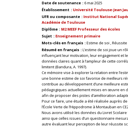
Date de soutenance
6 mai 2025
Établissement
Université Toulouse-Jean Ja
UFR ou composante
Institut National Supér
Académie de Toulouse
Diplôme
M2 MEEF Professeur des écoles
Sujet
Enseignement primaire
Mots-clés en français
Estime de soi
Réussite 
Résumé en français
L’estime de soi joue un rô
influençant leur motivation, leur engagement et 
données claires quant à l’ampleur de cette corréla
limitent (Bandura, A. 1997).
Ce mémoire vise à explorer la relation entre l’esti
une bonne estime de soi favorise de meilleurs résul
contribue au développement d’une meilleure estime
pédagogiques actuellement mises en œuvre en clas
afin de proposer des pistes d’amélioration adapt
Pour ce faire, une étude a été réalisée auprès de
l’École Verte de l’Hippodrome à Montauban en CE2
Nous avons utilisé les données du Livret Scolai
ainsi que celles issues d’un questionnaire mesura
autre évaluant leur perception de leur réussite sc