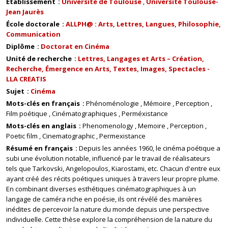
Établissement
Université de Toulouse
Université Toulouse-
Jean Jaurès
École doctorale
ALLPH@ : Arts, Lettres, Langues, Philosophie,
Communication
Diplôme
Doctorat en Cinéma
Unité de recherche
Lettres, Langages et Arts – Création,
Recherche, Émergence en Arts, Textes, Images, Spectacles -
LLA CREATIS
Sujet
Cinéma
Mots-clés en français
Phénoménologie
Mémoire
Perception
Film poétique
Cinématographiques
Perméxistance
Mots-clés en anglais
Phenomenology
Memoire
Perception
Poetic film
Cinematographic
Permexistance
Résumé en français
Depuis les années 1960, le cinéma poétique a
subi une évolution notable, influencé par le travail de réalisateurs
tels que Tarkovski, Angelopoulos, Kiarostami, etc. Chacun d'entre eux
ayant créé des récits poétiques uniques à travers leur propre plume.
En combinant diverses esthétiques cinématographiques à un
langage de caméra riche en poésie, ils ont révélé des manières
inédites de percevoir la nature du monde depuis une perspective
individuelle. Cette thèse explore la compréhension de la nature du