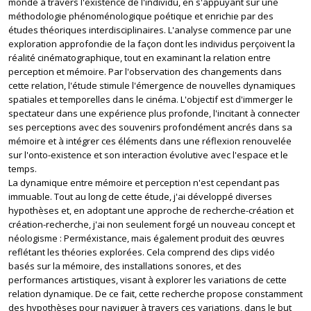
monde à travers l'existence de l'individu, en s'appuyant sur une
méthodologie phénoménologique poétique et enrichie par des
études théoriques interdisciplinaires. L'analyse commence par une
exploration approfondie de la façon dont les individus perçoivent la
réalité cinématographique, tout en examinant la relation entre
perception et mémoire. Par l'observation des changements dans
cette relation, l'étude stimule l'émergence de nouvelles dynamiques
spatiales et temporelles dans le cinéma. L'objectif est d'immerger le
spectateur dans une expérience plus profonde, l'incitant à connecter
ses perceptions avec des souvenirs profondément ancrés dans sa
mémoire et à intégrer ces éléments dans une réflexion renouvelée
sur l'onto-existence et son interaction évolutive avec l'espace et le
temps.
La dynamique entre mémoire et perception n'est cependant pas
immuable. Tout au long de cette étude, j'ai développé diverses
hypothèses et, en adoptant une approche de recherche-création et
création-recherche, j'ai non seulement forgé un nouveau concept et
néologisme : Perméxistance, mais également produit des œuvres
reflétant les théories explorées. Cela comprend des clips vidéo
basés sur la mémoire, des installations sonores, et des
performances artistiques, visant à explorer les variations de cette
relation dynamique. De ce fait, cette recherche propose constamment
des hypothèses pour naviguer à travers ces variations, dans le but