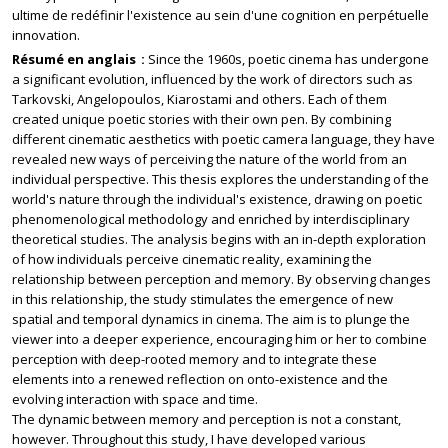
ultime de redéfinir l'existence au sein d'une cognition en perpétuelle
innovation.
Résumé en anglais
Since the 1960s, poetic cinema has undergone
a significant evolution, influenced by the work of directors such as
Tarkovski, Angelopoulos, Kiarostami and others. Each of them
created unique poetic stories with their own pen. By combining
different cinematic aesthetics with poetic camera language, they have
revealed new ways of perceiving the nature of the world from an
individual perspective. This thesis explores the understanding of the
world's nature through the individual's existence, drawing on poetic
phenomenological methodology and enriched by interdisciplinary
theoretical studies. The analysis begins with an in-depth exploration
of how individuals perceive cinematic reality, examining the
relationship between perception and memory. By observing changes
in this relationship, the study stimulates the emergence of new
spatial and temporal dynamics in cinema. The aim is to plunge the
viewer into a deeper experience, encouraging him or her to combine
perception with deep-rooted memory and to integrate these
elements into a renewed reflection on onto-existence and the
evolving interaction with space and time.
The dynamic between memory and perception is not a constant,
however. Throughout this study, I have developed various