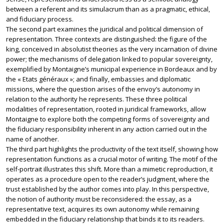
between a referent and its simulacrum than as a pragmatic, ethical,
and fiduciary process.
The second part examines the juridical and political dimension of
representation. Three contexts are distinguished: the figure of the
king, conceived in absolutist theories as the very incarnation of divine
power; the mechanisms of delegation linked to popular sovereignty,
exemplified by Montaigne’s municipal experience in Bordeaux and by
the « Etats généraux »; and finally, embassies and diplomatic
missions, where the question arises of the envoy’s autonomy in
relation to the authority he represents. These three political
modalities of representation, rooted in juridical frameworks, allow
Montaigne to explore both the competing forms of sovereignty and
the fiduciary responsibility inherent in any action carried out in the
name of another.
The third part highlights the productivity of the text itself, showing how
representation functions as a crucial motor of writing. The motif of the
self-portrait illustrates this shift. More than a mimetic reproduction, it
operates as a procedure open to the reader’s judgment, where the
trust established by the author comes into play. In this perspective,
the notion of authority must be reconsidered: the essay, as a
representative text, acquires its own autonomy while remaining
embedded in the fiduciary relationship that binds it to its readers.