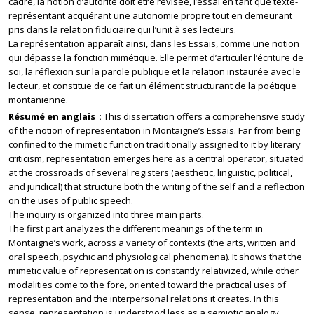
cadre, la notion d’autorité doit être révisée, l’essai en tant que texte-
représentant acquérant une autonomie propre tout en demeurant
pris dans la relation fiduciaire qui l’unit à ses lecteurs.
La représentation apparaît ainsi, dans les Essais, comme une notion
qui dépasse la fonction mimétique. Elle permet d’articuler l’écriture de
soi, la réflexion sur la parole publique et la relation instaurée avec le
lecteur, et constitue de ce fait un élément structurant de la poétique
montanienne.
Résumé en anglais
This dissertation offers a comprehensive study
of the notion of representation in Montaigne’s Essais. Far from being
confined to the mimetic function traditionally assigned to it by literary
criticism, representation emerges here as a central operator, situated
at the crossroads of several registers (aesthetic, linguistic, political,
and juridical) that structure both the writing of the self and a reflection
on the uses of public speech.
The inquiry is organized into three main parts.
The first part analyzes the different meanings of the term in
Montaigne’s work, across a variety of contexts (the arts, written and
oral speech, psychic and physiological phenomena). It shows that the
mimetic value of representation is constantly relativized, while other
modalities come to the fore, oriented toward the practical uses of
representation and the interpersonal relations it creates. In this
sense, representation is understood less as a semiotic analogy