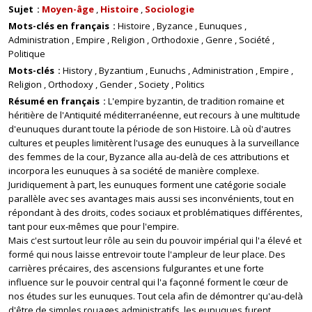
Sujet
Moyen-âge
Histoire
Sociologie
Mots-clés en français
Histoire
Byzance
Eunuques
Administration
Empire
Religion
Orthodoxie
Genre
Société
Politique
Mots-clés
History
Byzantium
Eunuchs
Administration
Empire
Religion
Orthodoxy
Gender
Society
Politics
Résumé en français
L'empire byzantin, de tradition romaine et
héritière de l'Antiquité méditerranéenne, eut recours à une multitude
d'eunuques durant toute la période de son Histoire. Là où d'autres
cultures et peuples limitèrent l'usage des eunuques à la surveillance
des femmes de la cour, Byzance alla au-delà de ces attributions et
incorpora les eunuques à sa société de manière complexe.
Juridiquement à part, les eunuques forment une catégorie sociale
parallèle avec ses avantages mais aussi ses inconvénients, tout en
répondant à des droits, codes sociaux et problématiques différentes,
tant pour eux-mêmes que pour l'empire.
Mais c'est surtout leur rôle au sein du pouvoir impérial qui l'a élevé et
formé qui nous laisse entrevoir toute l'ampleur de leur place. Des
carrières précaires, des ascensions fulgurantes et une forte
influence sur le pouvoir central qui l'a façonné forment le cœur de
nos études sur les eunuques. Tout cela afin de démontrer qu'au-delà
d'être de simples rouages administratifs, les eunuques furent