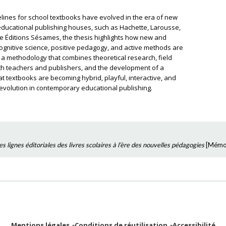
elines for school textbooks have evolved in the era of new
ducational publishing houses, such as Hachette, Larousse,
ke Éditions Sésames, the thesis highlights how new and
ognitive science, positive pedagogy, and active methods are
a methodology that combines theoretical research, field
ith teachers and publishers, and the development of a
at textbooks are becoming hybrid, playful, interactive, and
 evolution in contemporary educational publishing.
es lignes éditoriales des livres scolaires à l’ère des nouvelles pédagogies
[
Mémo
Mentions légales
Conditions de réutilisation
Accessibilité