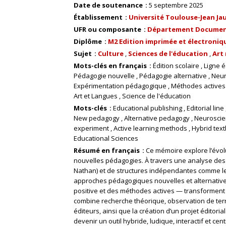
Date de soutenance
5 septembre 2025
Établissement
Université Toulouse-Jean Ja
UFR ou composante
Département Documenta
Diplôme
M2 Edition imprimée et électroniq
Sujet
Culture
Sciences de l'éducation
Art
Mots-clés en français
Édition scolaire
Ligne é
Pédagogie nouvelle
Pédagogie alternative
Neur
Expérimentation pédagogique
Méthodes actives
Art et Langues
Science de l'éducation
Mots-clés
Educational publishing
Editorial line
New pedagogy
Alternative pedagogy
Neuroscie
experiment
Active learning methods
Hybrid text
Educational Sciences
Résumé en français
Ce mémoire explore l’évolu
nouvelles pédagogies. À travers une analyse des 
Nathan) et de structures indépendantes comme les
approches pédagogiques nouvelles et alternative
positive et des méthodes actives — transforment
combine recherche théorique, observation de terr
éditeurs, ainsi que la création d’un projet éditori
devenir un outil hybride, ludique, interactif et cen