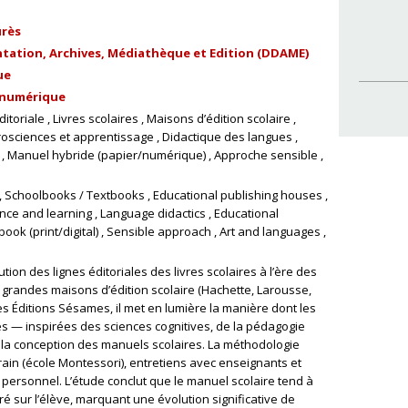
urès
tion, Archives, Médiathèque et Edition (DDAME)
ue
 numérique
ditoriale
Livres scolaires
Maisons d’édition scolaire
osciences et apprentissage
Didactique des langues
Manuel hybride (papier/numérique)
Approche sensible
Schoolbooks / Textbooks
Educational publishing houses
nce and learning
Language didactics
Educational
book (print/digital)
Sensible approach
Art and languages
tion des lignes éditoriales des livres scolaires à l’ère des
grandes maisons d’édition scolaire (Hachette, Larousse,
 Éditions Sésames, il met en lumière la manière dont les
s — inspirées des sciences cognitives, de la pédagogie
 la conception des manuels scolaires. La méthodologie
ain (école Montessori), entretiens avec enseignants et
al personnel. L’étude conclut que le manuel scolaire tend à
tré sur l’élève, marquant une évolution significative de