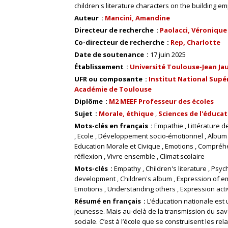
children's literature characters on the building e
Auteur
Mancini, Amandine
Directeur de recherche
Paolacci, Véronique (
Co-directeur de recherche
Rep, Charlotte
Date de soutenance
17 juin 2025
Établissement
Université Toulouse-Jean Ja
UFR ou composante
Institut National Supér
Académie de Toulouse
Diplôme
M2 MEEF Professeur des écoles
Sujet
Morale, éthique
Sciences de l'éduca
Mots-clés en français
Empathie
Littérature 
Ecole
Développement socio-émotionnel
Album
Education Morale et Civique
Emotions
Compréhe
réflexion
Vivre ensemble
Climat scolaire
Mots-clés
Empathy
Children's literature
Psych
development
Children's album
Expression of e
Emotions
Understanding others
Expression acti
Résumé en français
L’éducation nationale est u
jeunesse. Mais au-delà de la transmission du savo
sociale. C’est à l’école que se construisent les rela