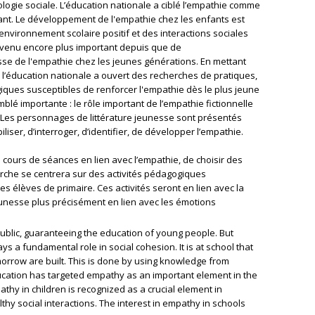
ogie sociale. L’éducation nationale a ciblé l’empathie comme
fant. Le développement de l'empathie chez les enfants est
nvironnement scolaire positif et des interactions sociales
 devenu encore plus important depuis que de
e de l'empathie chez les jeunes générations. En mettant
l’éducation nationale a ouvert des recherches de pratiques,
ues susceptibles de renforcer l'empathie dès le plus jeune
é importante : le rôle important de l’empathie fictionnelle
 Les personnages de littérature jeunesse sont présentés
ser, d’interroger, d’identifier, de développer l’empathie.
 au cours de séances en lien avec l’empathie, de choisir des
herche se centrera sur des activités pédagogiques
s élèves de primaire. Ces activités seront en lien avec la
 jeunesse plus précisément en lien avec les émotions
epublic, guaranteeing the education of young people. But
 a fundamental role in social cohesion. It is at school that
omorrow are built. This is done by using knowledge from
ucation has targeted empathy as an important element in the
thy in children is recognized as a crucial element in
hy social interactions. The interest in empathy in schools