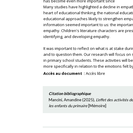
has become even more important since
Many studies have highlighted a decline in empa
heart of educational thinking, the national educa
educational approaches likely to strengthen empat
information seemed important to us: the important
empathy. Children's literature characters are pres
identifying, and developing empathy.
It was important to reflect on what is at stake dur
and to question them. Our research will focus on 
in primary school students. These activities will b
more specifically in relation to the emotions felt b
Accès au document
Accès libre
Citation bibliographique
Mancini, Amandine
(
2025
),
L'effet des activités 
les enfants du primaire
[
Mémoire
]