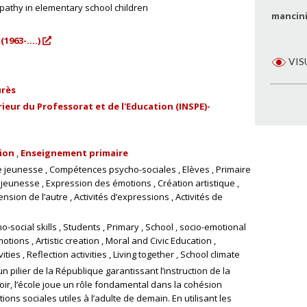
mpathy in elementary school children
mancini
1963-....)
VIS
urès
ieur du Professorat et de l'Education (INSPE)-
tion
Enseignement primaire
de jeunesse
Compétences psycho-sociales
Elèves
Primaire
 jeunesse
Expression des émotions
Création artistique
nsion de l’autre
Activités d’expressions
Activités de
o-social skills
Students
Primary
School
socio-emotional
motions
Artistic creation
Moral and Civic Education
vities
Reflection activities
Living together
School climate
n pilier de la République garantissant l’instruction de la
ir, l’école joue un rôle fondamental dans la cohésion
tions sociales utiles à l’adulte de demain. En utilisant les