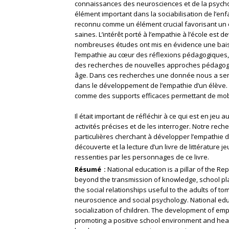
connaissances des neurosciences et de la psychol
élément important dans la sociabilisation de l’en
reconnu comme un élément crucial favorisant un e
saines. L’intérêt porté à l’empathie à l’école est
nombreuses études ont mis en évidence une baiss
l’empathie au cœur des réflexions pédagogiques, 
des recherches de nouvelles approches pédagogiq
âge. Dans ces recherches une donnée nous a sembl
dans le développement de l’empathie d’un élève.
comme des supports efficaces permettant de mobili
Il était important de réfléchir à ce qui est en jeu
activités précises et de les interroger. Notre rec
particulières cherchant à développer l’empathie de
découverte et la lecture d’un livre de littérature
ressenties par les personnages de ce livre.
Résumé
National education is a pillar of the R
beyond the transmission of knowledge, school plays
the social relationships useful to the adults of t
neuroscience and social psychology. National ed
socialization of children. The development of empa
promoting a positive school environment and healt