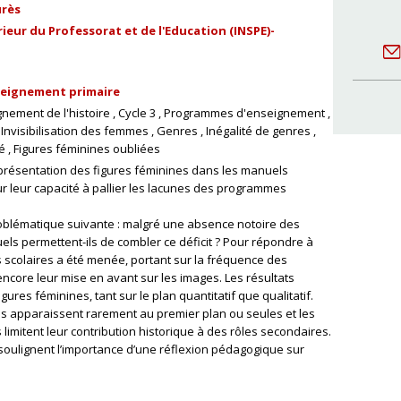
urès
ieur du Professorat et de l'Education (INSPE)-
eignement primaire
nement de l'histoire
Cycle 3
Programmes d'enseignement
Invisibilisation des femmes
Genres
Inégalité de genres
é
Figures féminines oubliées
présentation des figures féminines dans les manuels
 sur leur capacité à pallier les lacunes des programmes
problématique suivante : malgré une absence notoire des
ls permettent-ils de combler ce déficit ? Pour répondre à
 scolaires a été menée, portant sur la fréquence des
encore leur mise en avant sur les images. Les résultats
es féminines, tant sur le plan quantitatif que qualitatif.
s apparaissent rarement au premier plan ou seules et les
limitent leur contribution historique à des rôles secondaires.
soulignent l’importance d’une réflexion pédagogique sur