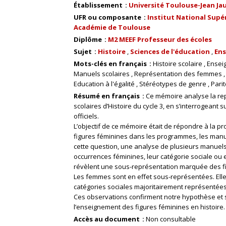
Établissement
Université Toulouse-Jean Ja
UFR ou composante
Institut National Supér
Académie de Toulouse
Diplôme
M2 MEEF Professeur des écoles
Sujet
Histoire
Sciences de l'éducation
Ens
Mots-clés en français
Histoire scolaire
Enseig
Manuels scolaires
Représentation des femmes
Education à l'égalité
Stéréotypes de genre
Parit
Résumé en français
Ce mémoire analyse la re
scolaires d’Histoire du cycle 3, en s’interrogeant
officiels.
L’objectif de ce mémoire était de répondre à la 
figures féminines dans les programmes, les manue
cette question, une analyse de plusieurs manuels
occurrences féminines, leur catégorie sociale ou 
révèlent une sous-représentation marquée des figur
Les femmes sont en effet sous-représentées. Elle
catégories sociales majoritairement représentées 
Ces observations confirment notre hypothèse et 
l’enseignement des figures féminines en histoire.
Accès au document
Non consultable