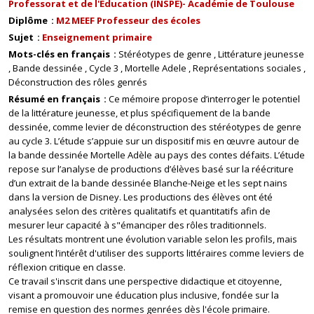
Professorat et de l'Education (INSPE)- Académie de Toulouse
Diplôme
M2 MEEF Professeur des écoles
Sujet
Enseignement primaire
Mots-clés en français
Stéréotypes de genre
Littérature jeunesse
Bande dessinée
Cycle 3
Mortelle Adele
Représentations sociales
Déconstruction des rôles genrés
Résumé en français
Ce mémoire propose d’interroger le potentiel
de la littérature jeunesse, et plus spécifiquement de la bande
dessinée, comme levier de déconstruction des stéréotypes de genre
au cycle 3. L’étude s’appuie sur un dispositif mis en œuvre autour de
la bande dessinée Mortelle Adèle au pays des contes défaits. L’étude
repose sur l’analyse de productions d’élèves basé sur la réécriture
d’un extrait de la bande dessinée Blanche-Neige et les sept nains
dans la version de Disney. Les productions des élèves ont été
analysées selon des critères qualitatifs et quantitatifs afin de
mesurer leur capacité à s"émanciper des rôles traditionnels.
Les résultats montrent une évolution variable selon les profils, mais
soulignent l’intérêt d'utiliser des supports littéraires comme leviers de
réflexion critique en classe.
Ce travail s'inscrit dans une perspective didactique et citoyenne,
visant a promouvoir une éducation plus inclusive, fondée sur la
remise en question des normes genrées dès l'école primaire.