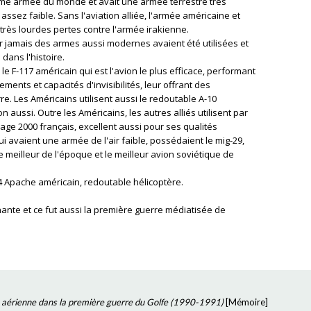
 4ème armée du monde et avait une armée terrestre très
assez faible. Sans l'aviation alliée, l'armée américaine et
très lourdes pertes contre l'armée irakienne.
ar jamais des armes aussi modernes avaient été utilisées et
 dans l'histoire.
le F-117 américain qui est l'avion le plus efficace, performant
nts et capacités d'invisibilités, leur offrant des
e. Les Américains utilisent aussi le redoutable A-10
on aussi. Outre les Américains, les autres alliés utilisent par
age 2000 français, excellent aussi pour ses qualités
 avaient une armée de l'air faible, possédaient le mig-29,
le meilleur de l'époque et le meilleur avion soviétique de
64 Apache américain, redoutable hélicoptère.
ante et ce fut aussi la première guerre médiatisée de
me aérienne dans la première guerre du Golfe (1990-1991)
[
Mémoire
]