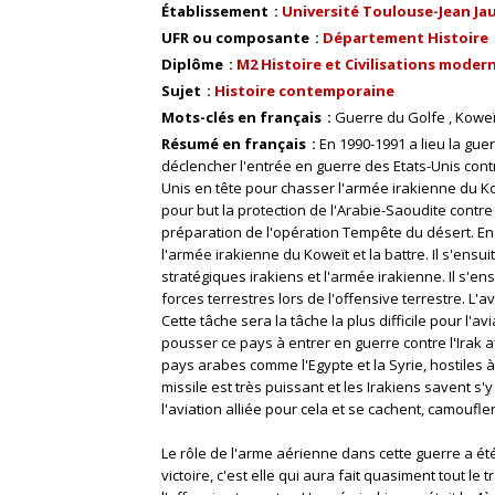
Établissement
Université Toulouse-Jean Ja
UFR ou composante
Département Histoire
Diplôme
M2 Histoire et Civilisations mode
Sujet
Histoire contemporaine
Mots-clés en français
Guerre du Golfe
Koweï
Résumé en français
En 1990-1991 a lieu la gue
déclencher l'entrée en guerre des Etats-Unis contr
Unis en tête pour chasser l'armée irakienne du Kowe
pour but la protection de l'Arabie-Saoudite contre 
préparation de l'opération Tempête du désert. En
l'armée irakienne du Koweït et la battre. Il s'ensu
stratégiques irakiens et l'armée irakienne. Il s'
forces terrestres lors de l'offensive terrestre. L'a
Cette tâche sera la tâche la plus difficile pour l'av
pousser ce pays à entrer en guerre contre l'Irak af
pays arabes comme l'Egypte et la Syrie, hostiles à 
missile est très puissant et les Irakiens savent s'y
l'aviation alliée pour cela et se cachent, camouflent
Le rôle de l'arme aérienne dans cette guerre a été 
victoire, c'est elle qui aura fait quasiment tout le