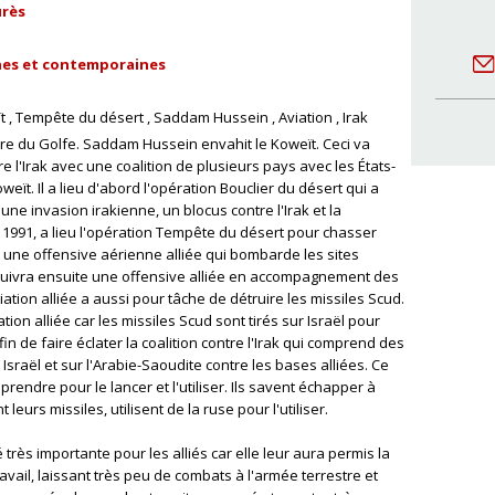
urès
rnes et contemporaines
t
Tempête du désert
Saddam Hussein
Aviation
Irak
rre du Golfe. Saddam Hussein envahit le Koweït. Ceci va
e l'Irak avec une coalition de plusieurs pays avec les États-
ït. Il a lieu d'abord l'opération Bouclier du désert qui a
une invasion irakienne, un blocus contre l'Irak et la
 1991, a lieu l'opération Tempête du désert pour chasser
it une offensive aérienne alliée qui bombarde les sites
ensuivra ensuite une offensive alliée en accompagnement des
viation alliée a aussi pour tâche de détruire les missiles Scud.
iation alliée car les missiles Scud sont tirés sur Israël pour
in de faire éclater la coalition contre l'Irak qui comprend des
Israël et sur l'Arabie-Saoudite contre les bases alliées. Ce
 prendre pour le lancer et l'utiliser. Ils savent échapper à
 leurs missiles, utilisent de la ruse pour l'utiliser.
très importante pour les alliés car elle leur aura permis la
 travail, laissant très peu de combats à l'armée terrestre et