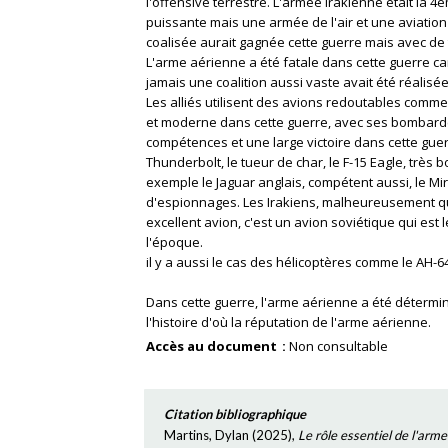
l'offensive terrestre. L'armée irakienne était la
puissante mais une armée de l'air et une aviation 
coalisée aurait gagnée cette guerre mais avec de 
L'arme aérienne a été fatale dans cette guerre c
jamais une coalition aussi vaste avait été réalisée
Les alliés utilisent des avions redoutables comme 
et moderne dans cette guerre, avec ses bombardeme
compétences et une large victoire dans cette guerr
Thunderbolt, le tueur de char, le F-15 Eagle, très b
exemple le Jaguar anglais, compétent aussi, le Mir
d'espionnages. Les Irakiens, malheureusement qui
excellent avion, c'est un avion soviétique qui est 
l'époque.
il y a aussi le cas des hélicoptères comme le AH-
Dans cette guerre, l'arme aérienne a été détermin
l'histoire d'où la réputation de l'arme aérienne.
Accès au document
Non consultable
Citation bibliographique
Martins, Dylan
(
2025
),
Le rôle essentiel de l'ar