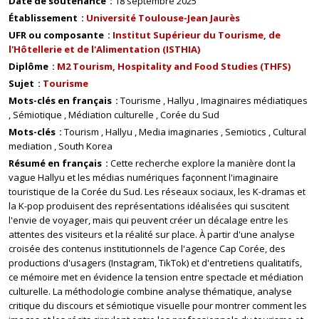
Date de soutenance
18 septembre 2025
Établissement
Université Toulouse-Jean Jaurès
UFR ou composante
Institut Supérieur du Tourisme, de
l'Hôtellerie et de l'Alimentation (ISTHIA)
Diplôme
M2 Tourism, Hospitality and Food Studies (THFS)
Sujet
Tourisme
Mots-clés en français
Tourisme
Hallyu
Imaginaires médiatiques
Sémiotique
Médiation culturelle
Corée du Sud
Mots-clés
Tourism
Hallyu
Media imaginaries
Semiotics
Cultural
mediation
South Korea
Résumé en français
Cette recherche explore la manière dont la
vague Hallyu et les médias numériques façonnent l'imaginaire
touristique de la Corée du Sud. Les réseaux sociaux, les K-dramas et
la K-pop produisent des représentations idéalisées qui suscitent
l'envie de voyager, mais qui peuvent créer un décalage entre les
attentes des visiteurs et la réalité sur place. À partir d'une analyse
croisée des contenus institutionnels de l'agence Cap Corée, des
productions d'usagers (Instagram, TikTok) et d'entretiens qualitatifs,
ce mémoire met en évidence la tension entre spectacle et médiation
culturelle. La méthodologie combine analyse thématique, analyse
critique du discours et sémiotique visuelle pour montrer comment les