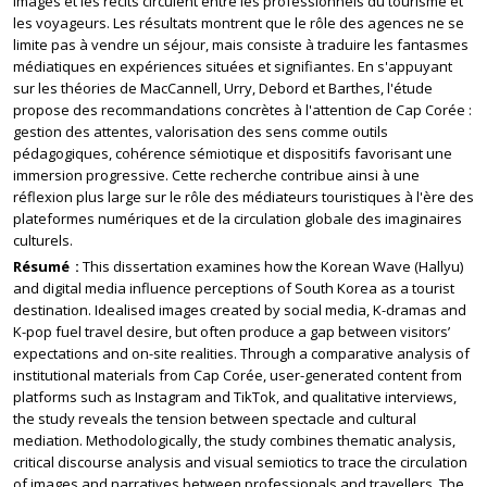
images et les récits circulent entre les professionnels du tourisme et
les voyageurs. Les résultats montrent que le rôle des agences ne se
limite pas à vendre un séjour, mais consiste à traduire les fantasmes
médiatiques en expériences situées et signifiantes. En s'appuyant
sur les théories de MacCannell, Urry, Debord et Barthes, l'étude
propose des recommandations concrètes à l'attention de Cap Corée :
gestion des attentes, valorisation des sens comme outils
pédagogiques, cohérence sémiotique et dispositifs favorisant une
immersion progressive. Cette recherche contribue ainsi à une
réflexion plus large sur le rôle des médiateurs touristiques à l'ère des
plateformes numériques et de la circulation globale des imaginaires
culturels.
Résumé
This dissertation examines how the Korean Wave (Hallyu)
and digital media influence perceptions of South Korea as a tourist
destination. Idealised images created by social media, K-dramas and
K-pop fuel travel desire, but often produce a gap between visitors’
expectations and on-site realities. Through a comparative analysis of
institutional materials from Cap Corée, user-generated content from
platforms such as Instagram and TikTok, and qualitative interviews,
the study reveals the tension between spectacle and cultural
mediation. Methodologically, the study combines thematic analysis,
critical discourse analysis and visual semiotics to trace the circulation
of images and narratives between professionals and travellers. The