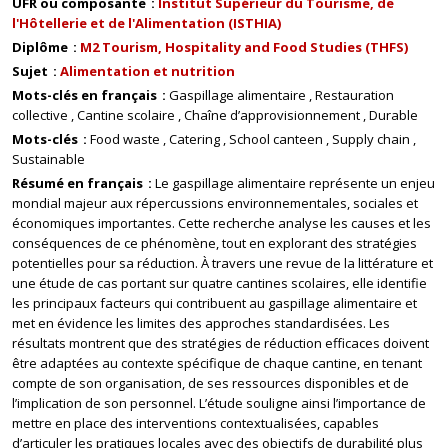
UFR ou composante
Institut Supérieur du Tourisme, de
l'Hôtellerie et de l'Alimentation (ISTHIA)
Diplôme
M2 Tourism, Hospitality and Food Studies (THFS)
Sujet
Alimentation et nutrition
Mots-clés en français
Gaspillage alimentaire
Restauration
collective
Cantine scolaire
Chaîne d’approvisionnement
Durable
Mots-clés
Food waste
Catering
School canteen
Supply chain
Sustainable
Résumé en français
Le gaspillage alimentaire représente un enjeu
mondial majeur aux répercussions environnementales, sociales et
économiques importantes. Cette recherche analyse les causes et les
conséquences de ce phénomène, tout en explorant des stratégies
potentielles pour sa réduction. À travers une revue de la littérature et
une étude de cas portant sur quatre cantines scolaires, elle identifie
les principaux facteurs qui contribuent au gaspillage alimentaire et
met en évidence les limites des approches standardisées. Les
résultats montrent que des stratégies de réduction efficaces doivent
être adaptées au contexte spécifique de chaque cantine, en tenant
compte de son organisation, de ses ressources disponibles et de
l’implication de son personnel. L’étude souligne ainsi l’importance de
mettre en place des interventions contextualisées, capables
d’articuler les pratiques locales avec des objectifs de durabilité plus