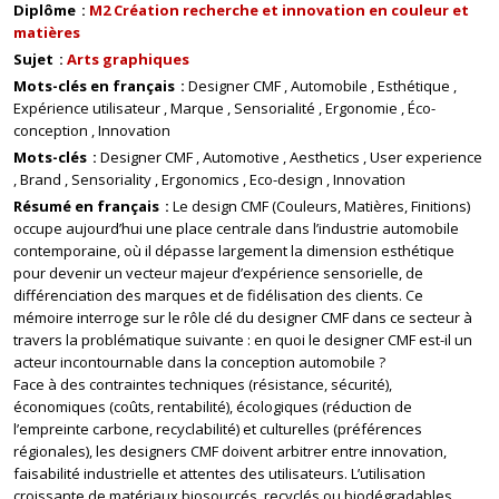
Diplôme
M2 Création recherche et innovation en couleur et
matières
Sujet
Arts graphiques
Mots-clés en français
Designer CMF
Automobile
Esthétique
Expérience utilisateur
Marque
Sensorialité
Ergonomie
Éco-
conception
Innovation
Mots-clés
Designer CMF
Automotive
Aesthetics
User experience
Brand
Sensoriality
Ergonomics
Eco-design
Innovation
Résumé en français
Le design CMF (Couleurs, Matières, Finitions)
occupe aujourd’hui une place centrale dans l’industrie automobile
contemporaine, où il dépasse largement la dimension esthétique
pour devenir un vecteur majeur d’expérience sensorielle, de
différenciation des marques et de fidélisation des clients. Ce
mémoire interroge sur le rôle clé du designer CMF dans ce secteur à
travers la problématique suivante : en quoi le designer CMF est-il un
acteur incontournable dans la conception automobile ?
Face à des contraintes techniques (résistance, sécurité),
économiques (coûts, rentabilité), écologiques (réduction de
l’empreinte carbone, recyclabilité) et culturelles (préférences
régionales), les designers CMF doivent arbitrer entre innovation,
faisabilité industrielle et attentes des utilisateurs. L’utilisation
croissante de matériaux biosourcés, recyclés ou biodégradables,