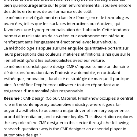
bien qu’encourageante sur le plan environnemental, soulève encore
des défis en termes de performance et de coût.
Le mémoire met également en lumière l’émergence de technologies
avancées, telles que les surfaces interactives ou réactives, qui
favorisent une hyperpersonnalisation de l’habitacle. Cette tendance
permet aux utilisateurs de co-créer leur environnement intérieur,
renforçant ainsi l’engagement émotionnel avec leur véhicule.
La méthodologie s’appuie sur une enquête quantitative portant sur
leurs perceptions des couleurs, matières et finitions, ainsi que sur le
lien affectif qu’ont les automobilistes avec leur voiture.
Le mémoire conclut que le design CMF s’impose comme un domaine
clé de transformation dans l’industrie automobile, en articulant
esthétique, innovation, durabilité et stratégie de marque. Il participe
ainsi à redéfinir l’expérience utilisateur tout en répondant aux
exigences d’une mobilité plus responsable.
Résumé
CMF Design (Colour, Material, Finish) now occupies a central
role in the contemporary automotive industry, where it goes far
beyond aesthetics to become a major driver of sensory experience,
brand differentiation, and customer loyalty. This dissertation explores
the key role of the CMF designer in this sector through the following
research question : why is the CMF designer an essential player in
automotive design ?