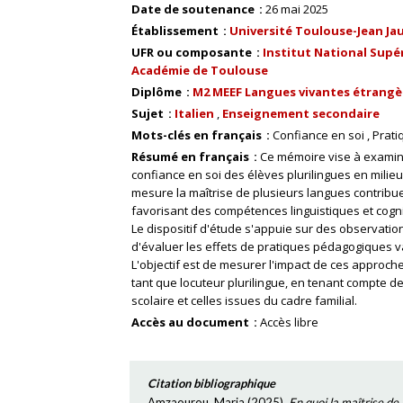
Date de soutenance
26 mai 2025
Établissement
Université Toulouse-Jean Ja
UFR ou composante
Institut National Supér
Académie de Toulouse
Diplôme
M2 MEEF Langues vivantes étrangère
Sujet
Italien
Enseignement secondaire
Mots-clés en français
Confiance en soi
Prati
Résumé en français
Ce mémoire vise à examiner
confiance en soi des élèves plurilingues en milieu 
mesure la maîtrise de plusieurs langues contribu
favorisant des compétences linguistiques et cogn
Le dispositif d'étude s'appuie sur des observatio
d'évaluer les effets de pratiques pédagogiques va
L'objectif est de mesurer l'impact de ces approche
tant que locuteur plurilingue, en tenant compte d
scolaire et celles issues du cadre familial.
Accès au document
Accès libre
Citation bibliographique
Amzaourou, Maria
(
2025
),
En quoi la maîtrise de 