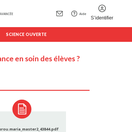
AVANCÉE
Aide
S’identifier
SCIENCE OUVERTE
ance en soin des élèves ?
rou.maria_master2_43844.pdf