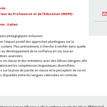
urès
ieur du Professorat et de l'Education (INSPE)-
s : Italien
ques pédagogiques inclusives
 l'impact positif des approches plurilingues sur la
scolaire. Plus précisément, il cherche à vérifier dans quelle
e au développement de la confiance en soi, tout en
itives avancées.
ns en classe et des entretiens avec des élèves bilingues afin
lorisant les compétences linguistiques diversifiées.
s sur la prise de parole en classe et la perception de soi en
es disparités entre les langues valorisées en contexte
plusieurs langues influence-t-elle la confiance en soin des élèves ?
[
Mémoire
]