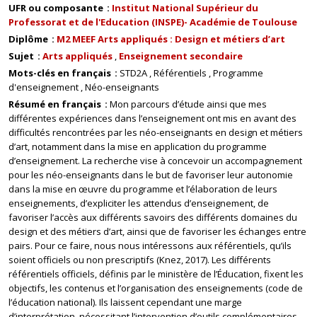
UFR ou composante
Institut National Supérieur du
Professorat et de l'Education (INSPE)- Académie de Toulouse
Diplôme
M2 MEEF Arts appliqués : Design et métiers d’art
Sujet
Arts appliqués
Enseignement secondaire
Mots-clés en français
STD2A
Référentiels
Programme
d'enseignement
Néo-enseignants
Résumé en français
Mon parcours d’étude ainsi que mes
différentes expériences dans l’enseignement ont mis en avant des
difficultés rencontrées par les néo-enseignants en design et métiers
d’art, notamment dans la mise en application du programme
d’enseignement. La recherche vise à concevoir un accompagnement
pour les néo-enseignants dans le but de favoriser leur autonomie
dans la mise en œuvre du programme et l’élaboration de leurs
enseignements, d’expliciter les attendus d’enseignement, de
favoriser l’accès aux différents savoirs des différents domaines du
design et des métiers d’art, ainsi que de favoriser les échanges entre
pairs. Pour ce faire, nous nous intéressons aux référentiels, qu’ils
soient officiels ou non prescriptifs (Knez, 2017). Les différents
référentiels officiels, définis par le ministère de l’Éducation, fixent les
objectifs, les contenus et l’organisation des enseignements (code de
l’éducation national). Ils laissent cependant une marge
d’interprétation, nécessitant l’intervention d’outils complémentaires.