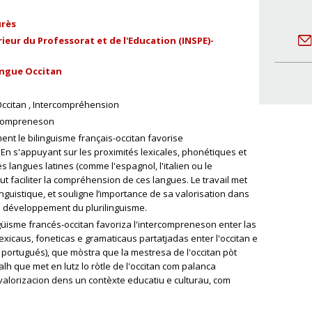
urès
ieur du Professorat et de l'Education (INSPE)-
ingue Occitan
ccitan
Intercompréhension
rcompreneson
t le bilinguisme français-occitan favorise
En s'appuyant sur les proximités lexicales, phonétiques et
s langues latines (comme l'espagnol, l'italien ou le
peut faciliter la compréhension de ces langues. Le travail met
inguistique, et souligne l’importance de sa valorisation dans
 de développement du plurilinguisme.
üisme francés-occitan favoriza l'intercompreneson enter las
exicaus, foneticas e gramaticaus partatjadas enter l'occitan e
lo portugués), que mòstra que la mestresa de l'occitan pòt
alh que met en lutz lo ròtle de l'occitan com palanca
a valorizacion dens un contèxte educatiu e culturau, com