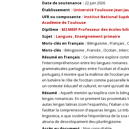
Date de soutenance
22 juin 2026
Établissement
Université Toulouse-Jean Ja
UFR ou composante
Institut National Supér
Académie de Toulouse
Diplôme
M2 MEEF Professeur des écoles-bil
Sujet
Langues
Enseignement primaire
Mots-clés en français
Bilinguisme
Français
O
Mots-clés
Bilingüisme
Francés
Occitan
Inte
Résumé en français
Ce mémoire explore commen
l'intercompréhension entre les langues romanes. 
grammaticales partagées entre l'occitan et d'autre
portugais), il montre que la maîtrise de l’occitan 
en lumière le rôle de l’occitan comme passerelle l
un contexte éducatif et culturel, en tant qu’outil
Résumé
Aqueth memòri qu'explòra com lo biling
lengas romanicas. En se prement las proximitats l
autas lengas latinas (com l'espanhòu, l'italian o 
facilitar la compreneson d'aqueras lengas. Lo trib
lingüistica, e que soslinha l'importància de la so
atruna de desvolopament deu plurilingüisme.
Accès au document
Non consultable