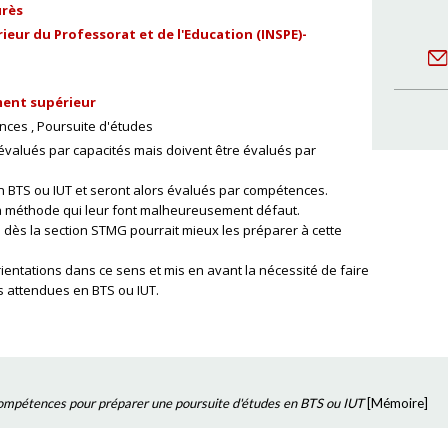
urès
ieur du Professorat et de l'Education (INSPE)-
ent supérieur
ences
Poursuite d'études
valués par capacités mais doivent être évalués par
n BTS ou IUT et seront alors évalués par compétences.
la méthode qui leur font malheureusement défaut.
 dès la section STMG pourrait mieux les préparer à cette
rientations dans ce sens et mis en avant la nécessité de faire
s attendues en BTS ou IUT.
compétences pour préparer une poursuite d'études en BTS ou IUT
[
Mémoire
]