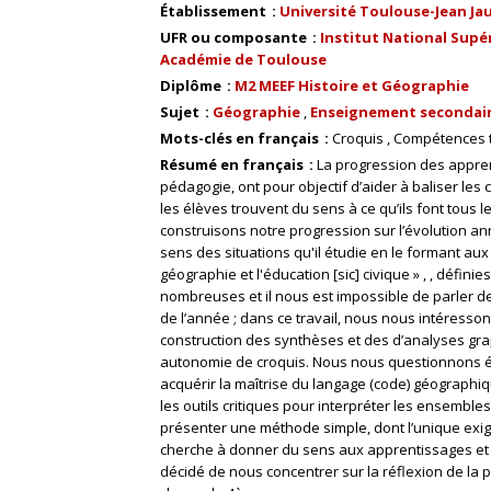
Établissement
Université Toulouse-Jean Ja
UFR ou composante
Institut National Supér
Académie de Toulouse
Diplôme
M2 MEEF Histoire et Géographie
Sujet
Géographie
Enseignement secondai
Mots-clés en français
Croquis
Compétences 
Résumé en français
La progression des appren
pédagogie, ont pour objectif d’aider à baliser les 
les élèves trouvent du sens à ce qu’ils font tous le
construisons notre progression sur l’évolution ann
sens des situations qu'il étudie en le formant aux 
géographie et l'éducation [sic] civique » , , défi
nombreuses et il nous est impossible de parler de 
de l’année ; dans ce travail, nous nous intéres
construction des synthèses et des d’analyses gra
autonomie de croquis. Nous nous questionnons é
acquérir la maîtrise du langage (code) géographi
les outils critiques pour interpréter les ensembles
présenter une méthode simple, dont l’unique exige
cherche à donner du sens aux apprentissages et d
décidé de nous concentrer sur la réflexion de la