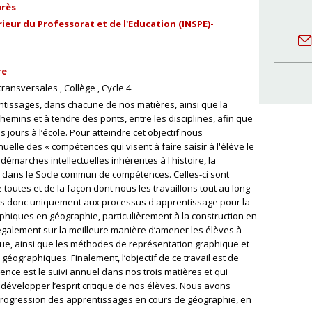
urès
ieur du Professorat et de l'Education (INSPE)-
re
transversales
Collège
Cycle 4
tissages, dans chacune de nos matières, ainsi que la
chemins et à tendre des ponts, entre les disciplines, afin que
s jours à l’école. Pour atteindre cet objectif nous
uelle des « compétences qui visent à faire saisir à l'élève le
démarches intellectuelles inhérentes à l'histoire, la
nies dans le Socle commun de compétences. Celles-ci sont
toutes et de la façon dont nous les travaillons tout au long
sons donc uniquement aux processus d'apprentissage pour la
phiques en géographie, particulièrement à la construction en
galement sur la meilleure manière d’amener les élèves à
que, ainsi que les méthodes de représentation graphique et
 géographiques. Finalement, l’objectif de ce travail est de
nce est le suivi annuel dans nos trois matières et qui
évelopper l’esprit critique de nos élèves. Nous avons
 progression des apprentissages en cours de géographie, en