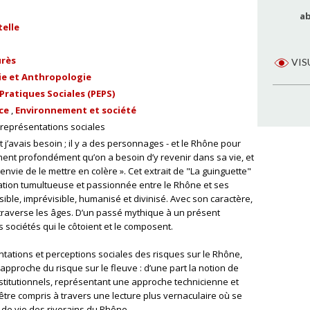
ab
telle
urès
VIS
e et Anthropologie
Pratiques Sociales (PEPS)
ce
Environnement et société
représentations sociales
 j’avais besoin ; il y a des personnages - et le Rhône pour
ent profondément qu’on a besoin d’y revenir dans sa vie, et
 envie de le mettre en colère ». Cet extrait de "La guinguette"
ation tumultueuse et passionnée entre le Rhône et ses
ible, imprévisible, humanisé et divinisé. Avec son caractère,
traverse les âges. D’un passé mythique à un présent
 sociétés qui le côtoient et le composent.
ntations et perceptions sociales des risques sur le Rhône,
approche du risque sur le fleuve : d’une part la notion de
institutionnels, représentant une approche technicienne et
t être compris à travers une lecture plus vernaculaire où se
s de vie des riverains du Rhône.