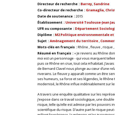
Directeur de recherche
Barrey, Sandrine
Co-directeur de recherche
Gramaglia, Chris
Date de soutenance
2015
Établissement
Université Toulouse-Jean Ja
UFR ou composante
Département Sociologi
Diplôme
M2 Politique environnementale et 
Sujet
Aménagement du territoire
Commer
Mots-clés en français
Rhône
fleuve
risque
Résumé en français
« Je reviens au Rhône dont
moi est un personnage - qui vous marquent tellem
puis ce Rhône en crue, tout cela m’habitait. J’avais
de Bernard Clavel nous plonge au cœur d’une rel
riverains. Le fleuve y apparaît comme un être sens
ses humeurs, sa force et ses légendes, le Rhône 
modernisé, le Rhône influe indéniablement sur les
A travers une enquête qualitative sur les représe
j’expose dans ce travail sociologique, une double 
risque, telle qu’elle est admise par les pouvoirs 
scientifique du risque. D’autre part le risque peu
mêlent l’expérience, la mémoire et les trajectoire