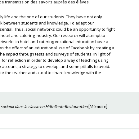
l de transmission des savoirs auprès des élèves.
ily life and the one of our students. They have not only
ink between students and knowledge. To adapt our
ential. Thus, social networks could be an opportunity to fight
hotel and catering industry. Our research will attempt to
networks in hotel and catering vocational education have a
on the effect of an educational use of Facebook by creating a
the impact through tests and surveys of students. In light of
 for reflection in order to develop a way of teaching using
 account, a strategy to develop, and some pitfalls to avoid.
for the teacher and a tool to share knowledge with the
 sociaux dans la classe en Hôtellerie-Restauration
[
Mémoire
]