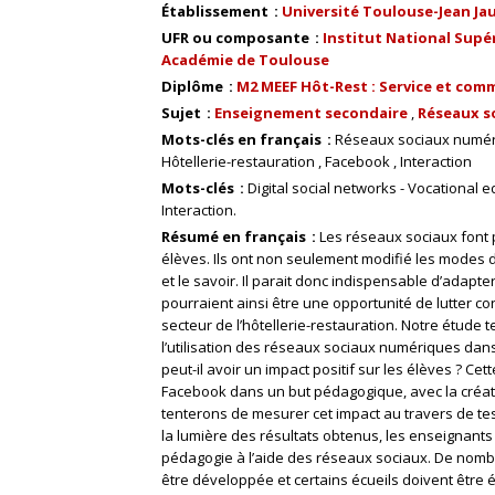
Établissement
Université Toulouse-Jean Ja
UFR ou composante
Institut National Supér
Académie de Toulouse
Diplôme
M2 MEEF Hôt-Rest : Service et comm
Sujet
Enseignement secondaire
Réseaux s
Mots-clés en français
Réseaux sociaux numé
Hôtellerie-restauration
Facebook
Interaction
Mots-clés
Digital social networks - Vocational 
Interaction.
Résumé en français
Les réseaux sociaux font p
élèves. Ils ont non seulement modifié les modes 
et le savoir. Il parait donc indispensable d’adapt
pourraient ainsi être une opportunité de lutter con
secteur de l’hôtellerie-restauration. Notre étude 
l’utilisation des réseaux sociaux numériques dan
peut-il avoir un impact positif sur les élèves ? Cett
Facebook dans un but pédagogique, avec la créat
tenterons de mesurer cet impact au travers de te
la lumière des résultats obtenus, les enseignant
pédagogie à l’aide des réseaux sociaux. De nomb
être développée et certains écueils doivent être 