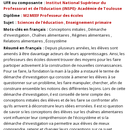
UFR ou composante
Institut National Supérieur du
Professorat et de l'Education (INSPE)- Académie de Toulouse
Diplôme
M2 MEEF Professeur des écoles
Sujet
Sciences de l'éducation
Enseignement primaire
Mots-clés en français
Conceptions initiales
Démarche
d'investigation
Chaînes alimentaires
Régimes alimentaires
Relations alimentaires
Écosystème
Résumé en français
Depuis plusieurs années, les élèves sont
amenés à être davantage acteurs de leurs apprentissages. Ainsi, les
professeurs des écoles doivent trouver des moyens pour les faire
participer activement à la construction de nouvelles connaissances.
Pour se faire, la fondation la main à la pâte a instauré le terme de
démarche d'investigation qui consiste à amener les élèves à se
questionner sur un problème, les faire manipuler, chercher, afin de
construire ensemble les notions des différentes leçons. Lors de cette
démarche d'investigation, il est conseillé de tenir compte des
conceptions initiales des élèves et de les faire se confronter afin
qu'ils arrivent à déconstruire leurs idées erronées. Il est ici question
de savoir si les conceptions des élèves sur les chaînes alimentaires
vont influencer leur compréhension de l'écosystème et si la
démarche d'investigation va permettre aux élèves de mieux
comprendre, retenir et changer leurs conceptions sur ce sujet.