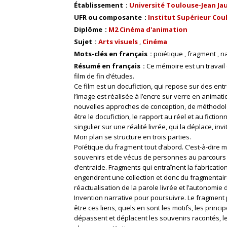
Établissement
Université Toulouse-Jean Ja
UFR ou composante
Institut Supérieur Cou
Diplôme
M2 Cinéma d'animation
Sujet
Arts visuels
Cinéma
Mots-clés en français
poïétique
fragment
na
Résumé en français
Ce mémoire est un travail
film de fin d’études.
Ce film est un docufiction, qui repose sur des ent
l’image est réalisée à l’encre sur verre en anima
nouvelles approches de conception, de méthodologi
être le docufiction, le rapport au réel et au fictio
singulier sur une réalité livrée, qui la déplace, i
Mon plan se structure en trois parties.
Poïétique du fragment tout d’abord. C’est-à-dire m
souvenirs et de vécus de personnes au parcours 
d’entraide. Fragments qui entraînent la fabricati
engendrent une collection et donc du fragmentaire
réactualisation de la parole livrée et l’autonomie d
Invention narrative pour poursuivre. Le fragment p
être ces liens, quels en sont les motifs, les prin
dépassent et déplacent les souvenirs racontés, le