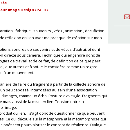
urès
leur Image Design (ISCID)
rration
fabrique
souvenirs
vécu
animation
docufiction
 de réflexion en lien avec ma pratique de création sur mon
retiens sonores de souvenirs et de vécus d’autrui, et dont
tion directe sous caméra. Technique qui engendre donc de
es de travail, et de ce fait, de définition de ce que peut
nnel, aux autres et à soi. Je le considère comme un regard
nvite à un mouvement.
anière de faire du fragment à partir de la collecte sonore de
un peu cabossé, interrogées au sein d’une association
on d’images, comme un écho. Posture d’aveugle. Fragments qui
 mais aussi de la mise en lien. Tension entre la
e l’image.
roduit du lien, il s’agit donc de questionner ce que peuvent
cipes. Ce qui découle sur la métaphore et la métamorphose qui
s poétisent pour valoriser le concept de résilience. Dialogue