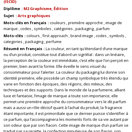
(ISCID)
Diplôme
M2 Graphisme, Édition
Sujet
Arts graphiques
Mots-clés en français
couleurs
première approche
image de
marque
codes
symboles
catégories
packaging
parfum
Mots-clés
colours
first approach
brand image
codes
symbols
categories
packaging
perfume
Résumé en français
La couleur, en tant qu’étendard d’une marque
ou d’un produit, constitue tout d’abord un signWal : dans un linéaire,
la perception de la couleur est immédiate, c’est elle que l’on perçoit en
premier, bien avant la forme. Elle éveille le sens visuel du
consommateur pour l’alerter. La couleur du packaging lui donne son
identité première, elle possède un champ symbolique très étendu qui
varie en fonction des époques, des régions, des milieux, des
techniques et des supports. Dans le monde de la parfumerie, alliant
luxe et fantaisie, l’image de marque a toute son importance, elle
permet une première approche du consommateur vers le dit parfum
mais a aussi un rôle décisif quant à l’achat du produit, la fragrance
étant importante, il est primordiale que ce dernier puisse s’identifier à
ce parfum, qui l’accompagnera les moments forts de sa vie autant par
son odeur que par son flacon. Cette image de marque d’un parfum se
traduit par sa recette, la confection minutieuse de son flacon, son