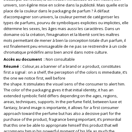
univers, son égérie mise en scène dans la publicité. Mais quelle est la
place de la couleur dans le packaging de parfum ? À défaut
d’accompagner son univers, la couleur permet de catégoriser les
types de parfums, pourvu de symboliques explicites ou implicites, elle
détermine les sexes, les âges mais aussi les caractères. Dans un
domaine où la création, l’imagination et la liberté sont les maîtres
mots permettant de mener à bien la conception totale d’un parfum, il
est finalement peu envisageable de ne pas se restreindre à un code
chromatique prédéfini ainsi bien ancré dans notre culture.
Accès au document
Non consultable
Résumé
Colour,as a banner of a brand or a product, constitutes
first a signal : on a shelf, the perception of the colors is immediate, it’s
the one we notice first, well before
the shape. It stimulates the visuel sens of the consumer to alert him.
The color of the packaging gives it that initial identity, it has an
extended symbolic field differs depending on the ages, regions,
areas, techniques, supports. In the perfume field, between luxe et
fantasy, brand image is importante, it allows for a first consumer
approach toward the perfume but has also a decisive part for the
purchase of the product, fragrance being important, it’s primordial
that this one be able to appropriate himself this product that will
accompany him in his powerful moment of his life as much the