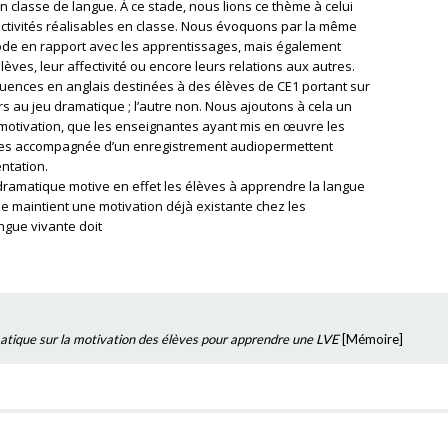
en classe de langue. À ce stade, nous lions ce thème à celui
activités réalisables en classe. Nous évoquons par la même
ode en rapport avec les apprentissages, mais également
èves, leur affectivité ou encore leurs relations aux autres.
uences en anglais destinées à des élèves de CE1 portant sur
rs au jeu dramatique ; l’autre non. Nous ajoutons à cela un
 motivation, que les enseignantes ayant mis en œuvre les
tères accompagnée d’un enregistrement audiopermettent
ntation.
dramatique motive en effet les élèves à apprendre la langue
se maintient une motivation déjà existante chez les
angue vivante doit
matique sur la motivation des élèves pour apprendre une LVE
[
Mémoire
]