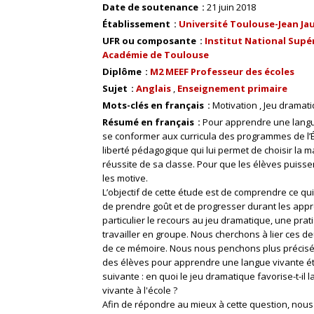
Date de soutenance
21 juin 2018
Établissement
Université Toulouse-Jean Ja
UFR ou composante
Institut National Supér
Académie de Toulouse
Diplôme
M2 MEEF Professeur des écoles
Sujet
Anglais
Enseignement primaire
Mots-clés en français
Motivation
Jeu dramat
Résumé en français
Pour apprendre une langue
se conformer aux curricula des programmes de l’É
liberté pédagogique qui lui permet de choisir la m
réussite de sa classe. Pour que les élèves puissen
les motive.
L’objectif de cette étude est de comprendre ce q
de prendre goût et de progresser durant les appr
particulier le recours au jeu dramatique, une prat
travailler en groupe. Nous cherchons à lier ces d
de ce mémoire. Nous nous penchons plus précisém
des élèves pour apprendre une langue vivante ét
suivante : en quoi le jeu dramatique favorise-t-il
vivante à l'école ?
Afin de répondre au mieux à cette question, nous 