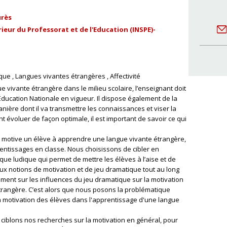
urès
ieur du Professorat et de l'Education (INSPE)-
ique
Langues vivantes étrangères
Affectivité
 vivante étrangère dans le milieu scolaire, l’enseignant doit
ducation Nationale en vigueur. Il dispose également de la
anière dont il va transmettre les connaissances et viser la
t évoluer de façon optimale, il est important de savoir ce qui
ui motive un élève à apprendre une langue vivante étrangère,
entissages en classe. Nous choisissons de cibler en
ique ludique qui permet de mettre les élèves à l’aise et de
eux notions de motivation et de jeu dramatique tout au long
ent sur les influences du jeu dramatique sur la motivation
rangère. C’est alors que nous posons la problématique
 la motivation des élèves dans l'apprentissage d'une langue
ciblons nos recherches sur la motivation en général, pour