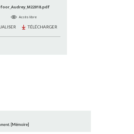
foor_Audrey_M22018.pdf
Accès libre
UALISER
TÉLÉCHARGER
ement.
[
Mémoire
]