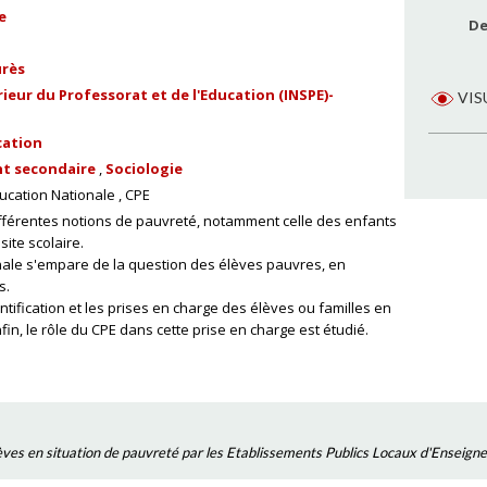
e
De
urès
ieur du Professorat et de l'Education (INSPE)-
VIS
cation
t secondaire
Sociologie
ucation Nationale
CPE
fférentes notions de pauvreté, notamment celle des enfants
site scolaire.
ionale s'empare de la question des élèves pauvres, en
s.
entification et les prises en charge des élèves ou familles en
in, le rôle du CPE dans cette prise en charge est étudié.
èves en situation de pauvreté par les Etablissements Publics Locaux d'Enseign