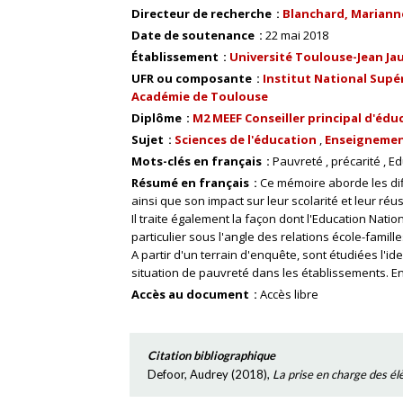
Directeur de recherche
Blanchard, Mariann
Date de soutenance
22 mai 2018
Établissement
Université Toulouse-Jean Ja
UFR ou composante
Institut National Supér
Académie de Toulouse
Diplôme
M2 MEEF Conseiller principal d'édu
Sujet
Sciences de l'éducation
Enseignemen
Mots-clés en français
Pauvreté
précarité
Ed
Résumé en français
Ce mémoire aborde les di
ainsi que son impact sur leur scolarité et leur réus
Il traite également la façon dont l'Education Nat
particulier sous l'angle des relations école-famille
A partir d'un terrain d'enquête, sont étudiées l'id
situation de pauvreté dans les établissements. Enf
Accès au document
Accès libre
Citation bibliographique
Defoor, Audrey
(
2018
),
La prise en charge des él