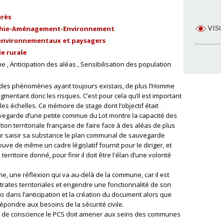
urès
VIS
hie-Aménagement-Environnement
environnementaux et paysagers
e rurale
ne
Anticipation des aléas
Sensibilisation des population
 des phénomènes ayant toujours existais, de plus l’Homme
mentant donc les risques. C’est pour cela qu’il est important
es échelles. Ce mémoire de stage dont l’objectif était
egarde d’une petite commue du Lot montre la capacité des
ion territoriale française de faire face à des aléas de plus
pour saisir sa substance le plan communal de sauvegarde
uve de même un cadre législatif fournit pour le diriger, et
rritoire donné, pour finir il doit être l'élan d’une volonté
he, une réflexion qui va au-delà de la commune, car il est
trates territoriales et engendre une fonctionnalité de son
s dans l’anticipation et la création du document alors que
épondre aux besoins de la sécurité civile.
se de conscience le PCS doit amener aux seins des communes