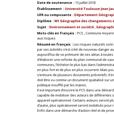
Date de soutenance
13 juillet 2018
Établissement
Université Toulouse-Jean Ja
UFR ou composante
Département Géograp
Diplôme
M1 Géographie des changements 
Sujet
Environnement et société
Géographi
Mots-clés en français
PCS
Commune moyen
aux risques
Résumé en français
Les risques naturels sont
par ses activités s’est créé de nouveau danger aug
aujourd’hui de se prémunir de ses aléas à toutes l
d’élaborer une refonte du plan communal de sauv
communes, l’échelon le plus bas dans l’administrat
en plus fort et de plus en plus occurrent. Mais 
s’entoure de plusieurs documents préventifs. Il tro
doit être vu comme un document spatialisé sur un te
politique insufflé par les maires.
Il est important d’inscrire le PCS dans une démarc
capable de mobiliser des acteurs de différentes s
appareil opérationnel. Certains acteurs seront plu
d’autre, plus opérationnel seront mobilisés pour r
Enfin dans une démarche d’action réel et de pri