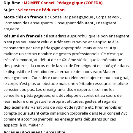
Diplôme
M2 MEEF Conseil Pédagogique (COPEDA)
Sujet
Sciences de l'éducation
Mots-clés en français
Conseiller pédagogique
Corps et voix
Formation des enseignants
Enseignant débutant
Enseignant
stagiaire
Résumé en français
Il est admis aujourd’hui que le bon enseignant
n’est pas seulement celui qui détient un savoir et s’applique à le
transmettre par une pédagogie appropriée, mais aussi celui qui
maîtrise un certain nombre de gestes professionnels. Ce n’est que
très récemment, au début de ce XXI ème siècle, que la thématique
des postures, du corps et de la voix de l’enseignant est intégrée dans
le dispositif de formation en alternance des nouveaux Master
enseignement. Considéré comme un élément majeur et non marginal,
le corps n’est plus un obstacle mais une véritable ressource, implicite
conscient ou pas. Les enseignants dits « experts », comme les
conseillers pédagogiques, ont développé et construit au cours de
leur histoire une gestuelle propre : attitudes, gestes et regards,
déplacements, variations de voix et de rythme etc. Prennent-ils en
compte pour autant cette dimension corporelle dans leur conseil ? Et
comment accompagnent-ils les enseignants débutants sur ces
aspects là du métier ?
Accès au document
Accès libre