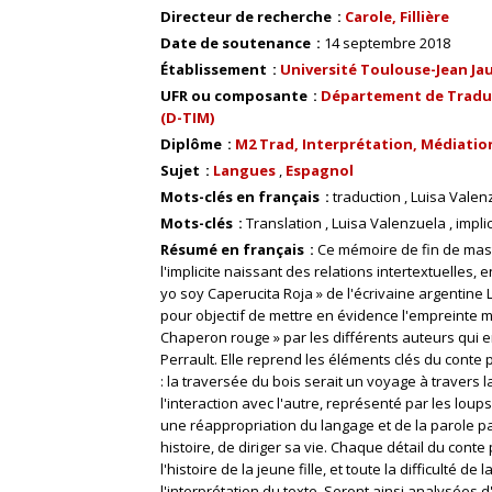
Directeur de recherche
Carole, Fillière
Date de soutenance
14 septembre 2018
Établissement
Université Toulouse-Jean Ja
UFR ou composante
Département de Traduct
(D-TIM)
Diplôme
M2 Trad, Interprétation, Médiatio
Sujet
Langues
Espagnol
Mots-clés en français
traduction
Luisa Valen
Mots-clés
Translation
Luisa Valenzuela
implic
Résumé en français
Ce mémoire de fin de mast
l'implicite naissant des relations intertextuelles, 
yo soy Caperucita Roja » de l'écrivaine argentine 
pour objectif de mettre en évidence l'empreinte mo
Chaperon rouge » par les différents auteurs qui e
Perrault. Elle reprend les éléments clés du conte 
: la traversée du bois serait un voyage à travers
l'interaction avec l'autre, représenté par les loups
une réappropriation du langage et de la parole p
histoire, de diriger sa vie. Chaque détail du cont
l'histoire de la jeune fille, et toute la difficulté 
l'interprétation du texte. Seront ainsi analysées d