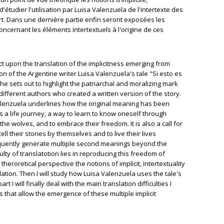
d'étudier l'utilisation par Luisa Valenzuela de l'intertexte des
art. Dans une dernière partie enfin seront exposées les
concernant les éléments intertextuels à l'origine de ces
ect upon the translation of the implicitness emerging from
ion of the Argentine writer Luisa Valenzuela's tale "Si esto es
 she sets out to highlight the patriarchal and moralizing mark
different authors who created a written version of the story.
Valenzuela underlines how the original meaning has been
s a life journey, a way to learn to know oneself through
the wolves, and to embrace their freedom. It is also a call for
ll their stories by themselves and to live their lives
sequently generate multiple second meanings beyond the
culty of translatotion lies in reproducing this freedom of
a theroretical perspective the notions of implicit, intertextuality
lation. Then I will study how Luisa Valenzuela uses the tale's
rt I will finally deal with the main translation difficulties I
 that allow the emergence of these multiple implicit