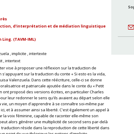
So
urès
ion, d'interprétation et de médiation linguistique
n Ling. (TAVM-IML)
zuela
implicite
intertexte
it
intertext
er vise à proposer une réflexion sur la traduction de
en s'appuyant sur la traduction du conte « Si esto es la vida,
Luisa Valenzuela. Dans cette réécriture, celle-ci se donne
ralisatrice et patriarcale ajoutée dans le conte du « Petit
n ont proposé des versions écrites, en particulier Charles
pour leur redonner le sens qu'ils avaient au départ selon elle
 la vie, un moyen d'apprendre à se connaître soi-même par
 ici, et à assumer ainsi sa liberté. C'est également un appel à
ar la voix féminine, capable de raconter elle-même son
e peut alors générer une multiplicité de second sens par-delà
de la traduction réside dans la reproduction de cette liberté dans
'un point de vue théorique les notions d'implicite,