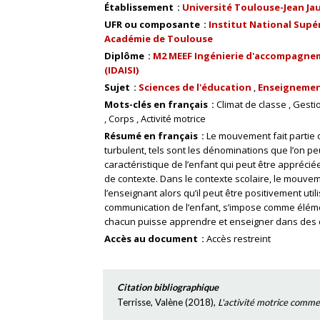
Établissement
Université Toulouse-Jean Ja
UFR ou composante
Institut National Supér
Académie de Toulouse
Diplôme
M2 MEEF Ingénierie d'accompagneme
(IDAISI)
Sujet
Sciences de l'éducation
Enseignemen
Mots-clés en français
Climat de classe
Gesti
Corps
Activité motrice
Résumé en français
Le mouvement fait partie de
turbulent, tels sont les dénominations que l’on p
caractéristique de l’enfant qui peut être appréci
de contexte. Dans le contexte scolaire, le mouve
l’enseignant alors qu’il peut être positivement uti
communication de l’enfant, s’impose comme élémen
chacun puisse apprendre et enseigner dans des c
Accès au document
Accès restreint
Citation bibliographique
Terrisse, Valène
(
2018
),
L'activité motrice comme 