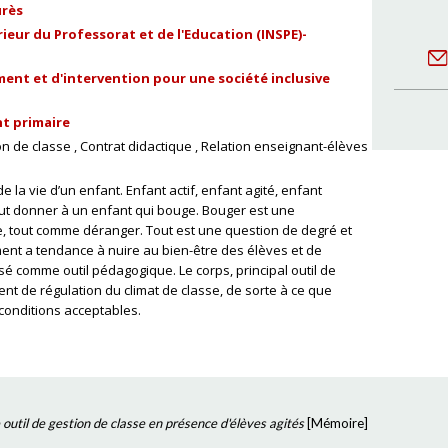
urès
ieur du Professorat et de l'Education (INSPE)-
nt et d'intervention pour une société inclusive
t primaire
on de classe
Contrat didactique
Relation enseignant-élèves
 la vie d’un enfant. Enfant actif, enfant agité, enfant
eut donner à un enfant qui bouge. Bouger est une
ée, tout comme déranger. Tout est une question de degré et
ment a tendance à nuire au bien-être des élèves et de
lisé comme outil pédagogique. Le corps, principal outil de
t de régulation du climat de classe, de sorte à ce que
onditions acceptables.
outil de gestion de classe en présence d'élèves agités
[
Mémoire
]