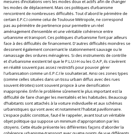
mesures d’incitations vers les modes doux et actifs afin de changer
les modes de déplacement. Mais ces politiques d’urbanisme
rencontrent de nombreuses difficultés. Tout d'abord le périmètre de
certain E.P.C.I comme celui de Toulouse Métropole, ne correspond
pas au périmètre de pertinence pour permettre un réel
aménagement d’ensemble et une véritable cohérence entre
urbanisme et transport. Ces politiques d'urbanisme font par ailleurs
face à des difficultés de financement. D'autres difficultés moindres se
dessinent également concernant le stationnement sauvage ou le
ramassage des ordures ménagères. Si des instruments de contrôle
et d'urbanisme existent tel que le P.L.U.I-H ou les O.A.P, ils s’avèrent
en réalité souvent pas assez restrictifs pour pouvoir gérer
l'urbanisation comme un E.P.C.I le souhaiterait. Ainsi ces zones types
(comme celles situées dans un tissu urbain diffus avec des rues
souvent étroites) sont souvent propice à une densification
inappropriée. Enfin le problème sûrement le plus important est la
difficulté de faire changer les mentalités et les habitudes. Beaucoup
d’habitants sont attachés à la voiture individuelle et aux schémas
urbanistiques qui vont avec et notamment l'habitat pavillonnaire.
L’espace public constitue, faut-il le rappeler, avant tout un véritable
objet politique qui suppose un minimum d'appropriation par les
citoyens. Cette étude présente les différentes façons d'aborder la
cohérence urbanisme-transport avec quatre points de vue différents.