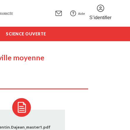
AVANCÉE
Aide
S’identifier
SCIENCE OUVERTE
ville moyenne
entin.Dajean_master1.pdf