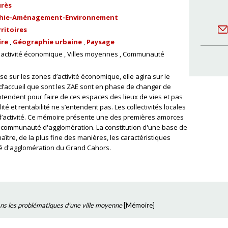
urès
hie-Aménagement-Environnement
ritoires
ire
Géographie urbaine
Paysage
'activité économique
Villes moyennes
Communauté
sse sur les zones d’activité économique, elle agira sur le
s d’accueil que sont les ZAE sont en phase de changer de
ntendent pour faire de ces espaces des lieux de vies et pas
té et rentabilité ne s’entendent pas. Les collectivités locales
 d’activité. Ce mémoire présente une des premières amorces
e communauté d'agglomération. La constitution d'une base de
ître, de la plus fine des manières, les caractéristiques
té d'agglomération du Grand Cahors.
ns les problématiques d'une ville moyenne
[
Mémoire
]