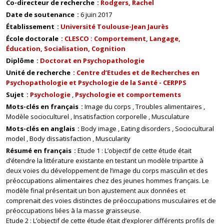
Co-directeur de recherche
Rodgers, Rachel
Date de soutenance
6 juin 2017
Établissement
Université Toulouse-Jean Jaurès
École doctorale
CLESCO : Comportement, Langage,
Éducation, Socialisation, Cognition
Diplôme
Doctorat en Psychopathologie
Unité de recherche
Centre d’Etudes et de Recherches en
Psychopathologie et Psychologie de la Santé - CERPPS
Sujet
Psychologie
Psychologie et comportements
Mots-clés en français
Image du corps
Troubles alimentaires
Modèle socioculturel
Insatisfaction corporelle
Musculature
Mots-clés en anglais
Body image
Eating disorders
Sociocultural
model
Body dissatisfaction
Muscularity
Résumé en français
Etude 1 : L’objectif de cette étude était
d’étendre la littérature existante en testant un modèle tripartite à
deux voies du développement de l’image du corps masculin et des
préoccupations alimentaires chez des jeunes hommes français. Le
modèle final présentait un bon ajustement aux données et
comprenait des voies distinctes de préoccupations musculaires et de
préoccupations liées à la masse graisseuse.
Etude 2 : L’objectif de cette étude était d’explorer différents profils de