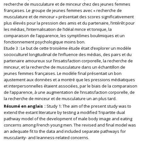
recherche de musculature et de minceur chez des jeunes femmes
françaises. Le groupe de jeunes femmes avec « recherche de
musculature et de minceur » présentait des scores significativement
plus élevés pour la pression des amis et du partenaire, l’intérêt pour
les médias, l’internalisation de l’idéal mince et tonique, la
comparaison de l’apparence, les symptômes boulimiques et un
fonctionnement psychologique moins bon.
Etude 3 : Le but de cette troisième étude était d’explorer un modèle
socioculturel longitudinal de l’influence des médias, des pairs et du
partenaire amoureux sur l’insatisfaction corporelle, la recherche de
minceur, et la recherche de musculature dans un échantillon de
jeunes femmes françaises. Le modèle final présentait un bon
ajustement aux données et a montré que les pressions médiatiques
et interpersonnelles étaient associées, par le biais de la comparaison
de l’apparence, à une augmentation de l’insatisfaction corporelle, de
la recherche de minceur et de musculature un an plus tard.
Résumé en anglais
Study 1: The aim of the present study was to
extend the extant literature by testing a modified Tripartite dual
pathway model of the development of male body image and eating
concerns among French young men. The revised and final model was
an adequate fit to the data and included separate pathways for
muscularity- and leanness-related concerns.