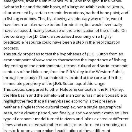
emergence, from the 8th millennium BC, and throughout the Sahel-
Saharan belt and the Nile basin, of a large aqualithic cultural group,
characterised by certain ceramic decorations, barbed bone point, and
a fishing economy. This, by allowing a sedentary way of life, would
have been an alternative to food production, but would eventually
have collapsed, mainly because of the aridification of the climate. On
the contrary, for J.D. Clark, a specialised economy on a highly
predictable resource could have been a step in the neolithization
process.
This study proposes to test the hypotheses of J.E.G. Sutton from an
economic point of view and to characterise the importance of fishing
depending on the environmental, techno-cultural and socio-economic
contexts of the Holocene, from the Rift Valley to the Western Sahel,
through the study of four main sites located at the core and in the
immediate periphery of the J.E.G. Sutton aqualithic range.
This corpus, compared to other Holocene contexts in the Rift Valley,
the Nile basin and the Sahelo- Saharan zone, has made it possible to
highlight the fact that a fishery-based economy is the preserve
neither a single techno-cultural complex, nor a single geographical
area, nor a climatic period, nor, finally, a socio-economic complex. This
type of economic model turned to rivers and lakes existed at different
times and coexisted with other models, more focused on hunting, on
livestock, or on a more mixed exploitation of these different