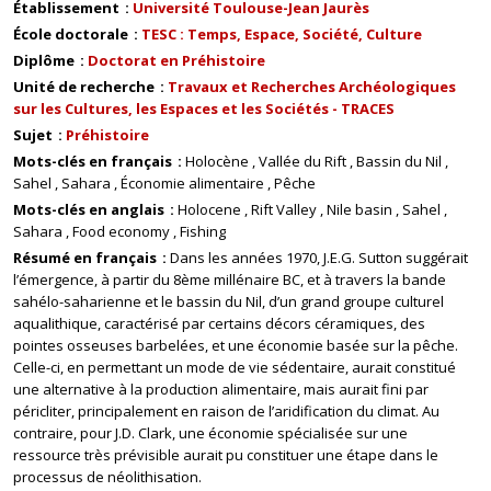
Établissement
Université Toulouse-Jean Jaurès
École doctorale
TESC : Temps, Espace, Société, Culture
Diplôme
Doctorat en Préhistoire
Unité de recherche
Travaux et Recherches Archéologiques
sur les Cultures, les Espaces et les Sociétés - TRACES
Sujet
Préhistoire
Mots-clés en français
Holocène
Vallée du Rift
Bassin du Nil
Sahel
Sahara
Économie alimentaire
Pêche
Mots-clés en anglais
Holocene
Rift Valley
Nile basin
Sahel
Sahara
Food economy
Fishing
Résumé en français
Dans les années 1970, J.E.G. Sutton suggérait
l’émergence, à partir du 8ème millénaire BC, et à travers la bande
sahélo-saharienne et le bassin du Nil, d’un grand groupe culturel
aqualithique, caractérisé par certains décors céramiques, des
pointes osseuses barbelées, et une économie basée sur la pêche.
Celle-ci, en permettant un mode de vie sédentaire, aurait constitué
une alternative à la production alimentaire, mais aurait fini par
péricliter, principalement en raison de l’aridification du climat. Au
contraire, pour J.D. Clark, une économie spécialisée sur une
ressource très prévisible aurait pu constituer une étape dans le
processus de néolithisation.