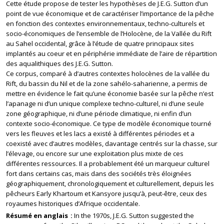
Cette étude propose de tester les hypothèses de J.E.G. Sutton d’un
point de vue économique et de caractériser l’importance de la pêche
en fonction des contextes environnementaux, techno-culturels et
socio-économiques de l’ensemble de l’Holocène, de la Vallée du Rift
au Sahel occidental, grâce à l’étude de quatre principaux sites
implantés au coeur et en périphérie immédiate de l’aire de répartition
des aqualithiques des J.E.G. Sutton.
Ce corpus, comparé à d’autres contextes holocènes de la vallée du
Rift, du bassin du Nil et de la zone sahélo-saharienne, a permis de
mettre en évidence le fait qu’une économie basée sur la pêche n’est
l’apanage ni d’un unique complexe techno-culturel, ni d’une seule
zone géographique, ni d’une période climatique, ni enfin d’un
contexte socio-économique. Ce type de modèle économique tourné
vers les fleuves et les lacs a existé à différentes périodes et a
coexisté avec d’autres modèles, davantage centrés sur la chasse, sur
l’élevage, ou encore sur une exploitation plus mixte de ces
différentes ressources. Il a probablement été un marqueur culturel
fort dans certains cas, mais dans des sociétés très éloignées
géographiquement, chronologiquement et culturellement, depuis les
pêcheurs Early Khartoum et Kansyore jusqu’à, peut-être, ceux des
royaumes historiques d’Afrique occidentale.
Résumé en anglais
In the 1970s, J.E.G. Sutton suggested the