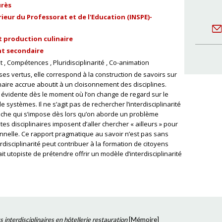
urès
ieur du Professorat et de l'Education (INSPE)-
t production culinaire
t secondaire
t
Compétences
Pluridisciplinarité
Co-animation
 ses vertus, elle correspond à la construction de savoirs sur
inaire accrue aboutit à un cloisonnement des disciplines.
e évidente dès le moment où l’on change de regard sur le
ystèmes. Il ne s’agit pas de rechercher l’interdisciplinarité
roche qui s’impose dès lors qu’on aborde un problème
ites disciplinaires imposent d’aller chercher « ailleurs » pour
onnelle. Ce rapport pragmatique au savoir n’est pas sans
erdisciplinarité peut contribuer à la formation de citoyens
t utopiste de prétendre offrir un modèle d’interdisciplinarité
s interdisciplinaires en hôtellerie restauration
[
Mémoire
]