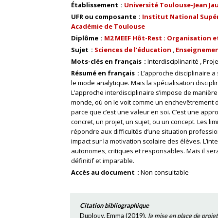
Établissement
Université Toulouse-Jean Ja
UFR ou composante
Institut National Supér
Académie de Toulouse
Diplôme
M2 MEEF Hôt-Rest : Organisation e
Sujet
Sciences de l'éducation
Enseignemen
Mots-clés en français
Interdisciplinarité
Proje
Résumé en français
L’approche disciplinaire a
le mode analytique. Mais la spécialisation discipl
L’approche interdisciplinaire s’impose de manièr
monde, où on le voit comme un enchevêtrement de s
parce que c’est une valeur en soi. C’est une app
concret, un projet, un sujet, ou un concept. Les lim
répondre aux difficultés d’une situation professi
impact sur la motivation scolaire des élèves. L’int
autonomes, critiques et responsables. Mais il serai
définitif et imparable.
Accès au document
Non consultable
Citation bibliographique
Duplouy, Emma
(
2019
),
la mise en place de projet