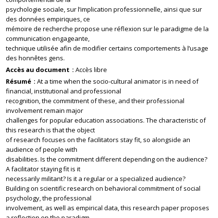
psychologie sociale, sur l’implication professionnelle, ainsi que sur
des données empiriques, ce
mémoire de recherche propose une réflexion sur le paradigme de la
communication engageante,
technique utilisée afin de modifier certains comportements à l’usage
des honnêtes gens.
Accès au document
Accès libre
Résumé
At a time when the socio-cultural animator is in need of
financial, institutional and professional
recognition, the commitment of these, and their professional
involvement remain major
challenges for popular education associations. The characteristic of
this research is that the object
of research focuses on the facilitators stay fit, so alongside an
audience of people with
disabilities. Is the commitment different depending on the audience?
A facilitator staying fit is it
necessarily militant? Is it a regular or a specialized audience?
Building on scientific research on behavioral commitment of social
psychology, the professional
involvement, as well as empirical data, this research paper proposes
a reflection on the paradigm